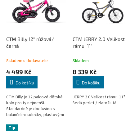
k
i
t
s
ů
p
r
o
d
CTM Billy 12" růžová/
CTM JERRY 2.0 Velikost
u
černá
rámu: 11"
k
t
Skladem u dodavatele
Skladem
ů
4 499 Kč
8 339 Kč
Do košíku
Do košíku
CTM Billy je 12 palcové dětské
JERRY 2.0 Velikost rámu: 11"
kolo pro ty nejmenší.
šedá perleť / zlatožlutá
Standardně je dodáváno s
balančními kolečky, plastovými
blatníčky a bezpečnostním
krytem řetězu. Zadní
Tip
protišlapná brzda je...