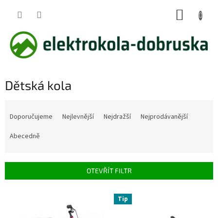
Přejít
NÁKUP
na
obsah
KOŠÍK
Dětská kola
Ř
a
Doporučujeme
Nejlevnější
Nejdražší
Nejprodávanější
z
e
Abecedně
n
í
p
OTEVŘÍT FILTR
r
o
V
Tip
d
ý
u
p