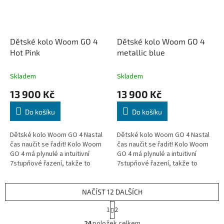
Dětské kolo Woom GO 4
Dětské kolo Woom GO 4
Hot Pink
metallic blue
Skladem
Skladem
13 900 Kč
13 900 Kč
Do košíku
Do košíku
Dětské kolo Woom GO 4 Nastal
Dětské kolo Woom GO 4 Nastal
čas naučit se řadit! Kolo Woom
čas naučit se řadit! Kolo Woom
GO 4 má plynulé a intuitivní
GO 4 má plynulé a intuitivní
7stupňové řazení, takže to
7stupňové řazení, takže to
bude hračka. Kolo má hmotnost
bude hračka. Kolo má hmotnost
pouhých 7,8 kg...
pouhých 7,8 kg...
NAČÍST 12 DALŠÍCH
S
1
2
t
O
r
24
položek celkem