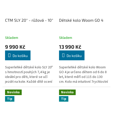
CTM SLY 20" - růžová - 10"
Dětské kolo Woom GO 4
Skladem
Skladem
9 990 Kč
13 990 Kč
Do košíku
Do košíku
Superlehké dětské kolo SLY 20"
Superlehké dětské kolo Woom
s hmotností pouhých 7,4 kg je
GO 4 je určeno dětem od 6 do 8
ideální pro děti, které se učí
let, které měří od 115 do 130
jezdit na kole. Každé dítě ocení
cm. Kolo má intuitivní 7rychlostní
jeho nízkou hmotnost při
řazení, 20″ kola a díky speciální
manévrování během jízdy,...
dětské geometrii je...
Novinka
Novinka
Tip
Tip