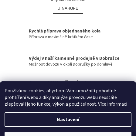
v
á
l
NAHORU
n
á
k
d
o
v
a
á
Rychlá příprava objednaného kola
c
n
í
Příprava v maximálně krátkém čase
í
p
r
v
Výdej v naší kamenné prodejně v Dobrušce
k
Možnost dovozu v okolí Dobrušky po domluvě
y
v
ý
Garance 100% seřízeného kola
p
Kola od nás odchází vždy plně seřízená a připravená na
i
Používáme cookies, abychom Vám umožnili pohodlné
jízdu
s
prohlížení webu a díky analýze provozu webu neustále
u
zlepšovali jeho funkce, výkon a použitelnost.
Více informací
Z
á
Nastavení
Vytvořil Shoptet
p
a
t