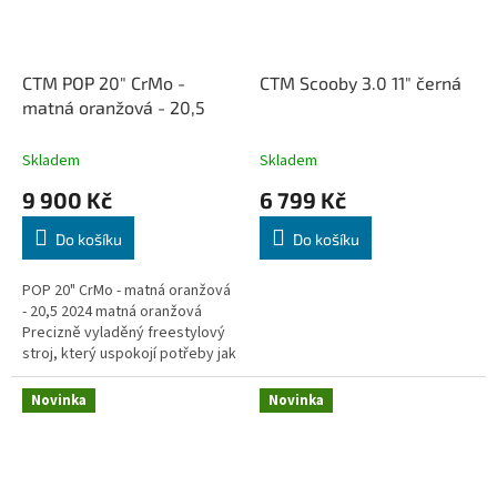
CTM POP 20" CrMo -
CTM Scooby 3.0 11" černá
matná oranžová - 20,5
Skladem
Skladem
9 900 Kč
6 799 Kč
Do košíku
Do košíku
POP 20" CrMo - matná oranžová
- 20,5 2024 matná oranžová
Precizně vyladěný freestylový
stroj, který uspokojí potřeby jak
dirtových jezdců, tak...
Novinka
Novinka