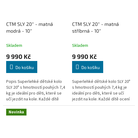
CTM SLY 20" - matná
CTM SLY 20" - matná
modrá - 10"
stříbrná - 10"
Skladem
Skladem
9 990 Kč
9 990 Kč
Do košíku
Do košíku
Popis Superlehké dětské kolo
Superlehké dětské kolo SLY 20"
SLY 20" s hmotností pouhých 7,4
s hmotností pouhých 7,4 kg je
kg je ideální pro děti, které se
ideální pro děti, které se učí
učí jezdit na kole. Každé dítě
jezdit na kole. Každé dítě ocení
ocení jeho nízkou hmotnost při
jeho nízkou hmotnost při
manévrování během...
manévrování během jízdy,...
Novinka