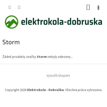
Přejít
NÁKUP
na
obsah
KOŠÍK
Storm
Žádné produkty značky
Storm
nebyly nalezeny...
Z
á
Vytvořil Shoptet
p
a
t
Copyright 2026
Elektrokola - Dobruška
. Všechna práva vyhrazena.
í