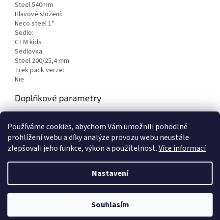
Steel 540mm
Hlavové složení:
Neco steel 1''
Sedlo:
CTM kids
Sedlovka:
Steel 200/25,4 mm
Trek pack verze:
Nie
Doplňkové parametry
Kategorie
:
Klasická kola
Používáme cookies, abychom Vám umožnili pohodlné
EAN
:
8585036040616
prohlížení webu a díky analýze provozu webu neustále
zlepšovali jeho funkce, výkon a použitelnost.
Více informací
Z
á
Nastavení
Vytvořil Shoptet
p
a
t
Souhlasím
Copyright 2026
Elektrokola - Dobruška
. Všechna práva vyhrazena.
í