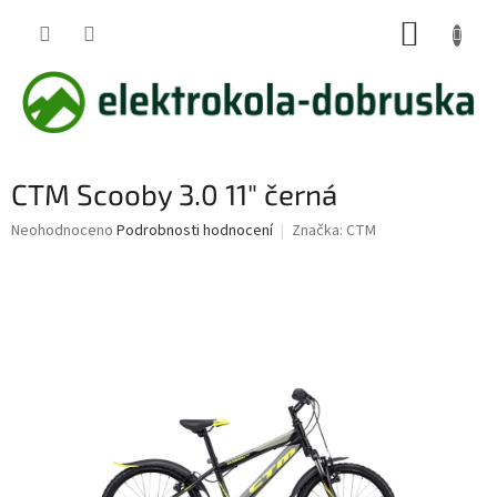
Přejít
NÁKUP
na
obsah
KOŠÍK
CTM Scooby 3.0 11" černá
Průměrné
Neohodnoceno
Podrobnosti hodnocení
Značka:
CTM
hodnocení
produktu
je
0,0
z
5
hvězdiček.