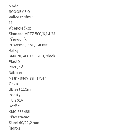
Model:
SCOOBY 3.0
Velikost rámu:
11''
Vícekolečko:
Shimano MFTZ 500/6,14-28
Převodník:
Prowheel, 36T, 140mm
Ráfky:
RMX 20, 406X20, 28H, black
Pláště:
20x1,75''
Náboje:
Matrix alloy 28H silver
Oska:
BB set 119mm
Pedály:
TU 802A
Řetěz:
KMC Z33/98L
Představec:
Steel 60/22,2 mm
Řídítka: