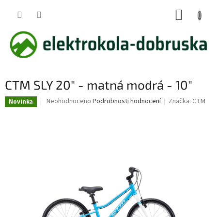
Přejít
NÁKUP
na
obsah
KOŠÍK
CTM SLY 20" - matná modrá - 10"
Průměrné
Neohodnoceno
Podrobnosti hodnocení
Značka:
CTM
Novinka
hodnocení
produktu
je
0,0
z
5
hvězdiček.