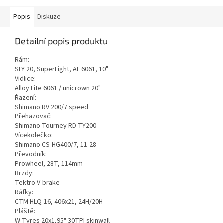
Popis
Diskuze
Detailní popis produktu
Rám:
SLY 20, SuperLight, AL 6061, 10"
Vidlice:
Alloy Lite 6061 / unicrown 20"
Řazení:
Shimano RV 200/7 speed
Přehazovač:
Shimano Tourney RD-TY200
Vícekolečko:
Shimano CS-HG400/7, 11-28
Převodník:
Prowheel, 28T, 114mm
Brzdy:
Tektro V-brake
Ráfky:
CTM HLQ-16, 406x21, 24H/20H
Pláště:
W-Tyres 20x1,95" 30TPI skinwall