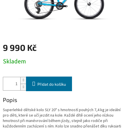
9 990 Kč
Měrná
Skladem
cena:
Přidat do košíku
Popis
Superlehké dětské kolo SLY 20" s hmotností pouhých 7,4 kg je ideální
pro děti, které se učí jezdit na kole. Každé dítě ocení jeho nízkou
hmotnost při manévrování během jízdy, stejně jako rodiče při
každodenním zacházení s ním. Kolo lze snadno přenášet díky rukojeti