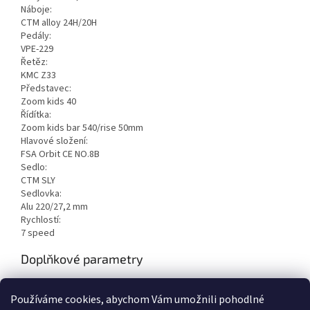
Náboje:
CTM alloy 24H/20H
Pedály:
VPE-229
Řetěz:
KMC Z33
Představec:
Zoom kids 40
Řídítka:
Zoom kids bar 540/rise 50mm
Hlavové složení:
FSA Orbit CE NO.8B
Sedlo:
CTM SLY
Sedlovka:
Alu 220/27,2 mm
Rychlostí:
7 speed
Doplňkové parametry
Kategorie
:
Dětská kola
Používáme cookies, abychom Vám umožnili pohodlné
EAN
:
8585036078213