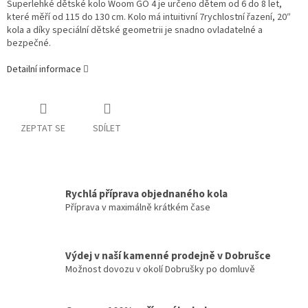
Superlehké dětské kolo Woom GO 4 je určeno dětem od 6 do 8 let,
které měří od 115 do 130 cm. Kolo má intuitivní 7rychlostní řazení, 20″
kola a díky speciální dětské geometrii je snadno ovladatelné a
bezpečné.
Detailní informace
ZEPTAT SE
SDÍLET
Rychlá příprava objednaného kola
Příprava v maximálně krátkém čase
Výdej v naší kamenné prodejně v Dobrušce
Možnost dovozu v okolí Dobrušky po domluvě