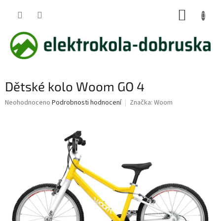
Přejít
NÁKUP
na
obsah
KOŠÍK
Dětské kolo Woom GO 4
Průměrné
Neohodnoceno
Podrobnosti hodnocení
Značka:
Woom
hodnocení
produktu
je
0,0
z
5
hvězdiček.