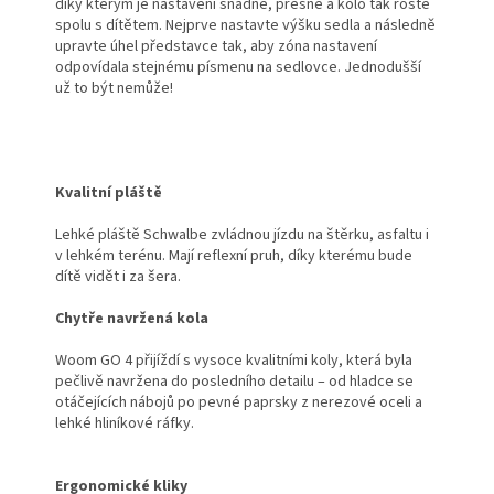
díky kterým je nastavení snadné, přesné a kolo tak roste
spolu s dítětem. Nejprve nastavte výšku sedla a následně
upravte úhel představce tak, aby zóna nastavení
odpovídala stejnému písmenu na sedlovce. Jednodušší
už to být nemůže!
Kvalitní pláště
Lehké pláště Schwalbe zvládnou jízdu na štěrku, asfaltu i
v lehkém terénu. Mají reflexní pruh, díky kterému bude
dítě vidět i za šera.
Chytře navržená kola
Woom GO 4 přijíždí s vysoce kvalitními koly, která byla
pečlivě navržena do posledního detailu – od hladce se
otáčejících nábojů po pevné paprsky z nerezové oceli a
lehké hliníkové ráfky.
Ergonomické kliky