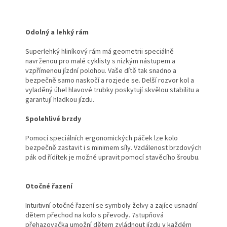
Odolný a lehký rám
Superlehký hliníkový rám má geometrii speciálně
navrženou pro malé cyklisty s nízkým nástupem a
vzpřímenou jízdní polohou. Vaše dítě tak snadno a
bezpečně samo naskočí a rozjede se. Delší rozvor kol a
vyladěný úhel hlavové trubky poskytují skvělou stabilitu a
garantují hladkou jízdu.
Spolehlivé brzdy
Pomocí speciálních ergonomických páček lze kolo
bezpečně zastavit i s minimem síly. Vzdálenost brzdových
pák od řídítek je možné upravit pomocí stavěcího šroubu.
Otočné řazení
Intuitivní otočné řazení se symboly želvy a zajíce usnadní
dětem přechod na kolo s převody. 7stupňová
přehazovačka umožní dětem zvládnout jízdu v každém