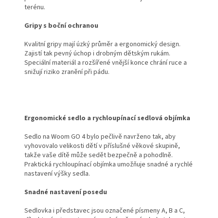
terénu.
Gripy s boční ochranou
Kvalitní gripy mají úzký průměr a ergonomický design.
Zajistí tak pevný úchop i drobným dětským rukám.
Speciální materiál a rozšířené vnější konce chrání ruce a
snižují riziko zranění při pádu.
Ergonomické sedlo a rychloupínací sedlová objímka
Sedlo na Woom GO 4 bylo pečlivě navrženo tak, aby
vyhovovalo velikosti dětí v příslušné věkové skupině,
takže vaše dítě může sedět bezpečně a pohodlně.
Praktická rychloupínací objímka umožňuje snadné a rychlé
nastavení výšky sedla.
Snadné nastavení posedu
Sedlovka i představec jsou označené písmeny A, B a C,