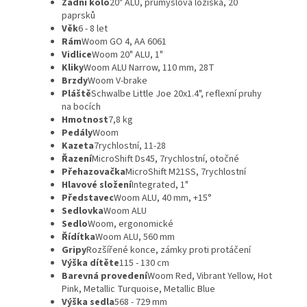
Zadní kolo
20" ALU, průmyslová ložiska, 20
paprsků
Věk
6 - 8 let
Rám
Woom GO 4, AA 6061
Vidlice
Woom 20" ALU, 1"
Kliky
Woom ALU Narrow, 110 mm, 28T
Brzdy
Woom V-brake
Pláště
Schwalbe Little Joe 20x1.4", reflexní pruhy
na bocích
Hmotnost
7,8 kg
Pedály
Woom
Kazeta
7rychlostní, 11-28
Řazení
MicroShift Ds45, 7rychlostní, otočné
Přehazovačka
MicroShift M21SS, 7rychlostní
Hlavové složení
Integrated, 1"
Představec
Woom ALU, 40 mm, +15°
Sedlovka
Woom ALU
Sedlo
Woom, ergonomické
Řídítka
Woom ALU, 560 mm
Gripy
Rozšířené konce, zámky proti protáčení
Výška dítěte
115 - 130 cm
Barevná provedení
Woom Red, Vibrant Yellow, Hot
Pink, Metallic Turquoise, Metallic Blue
Výška sedla
568 - 729 mm