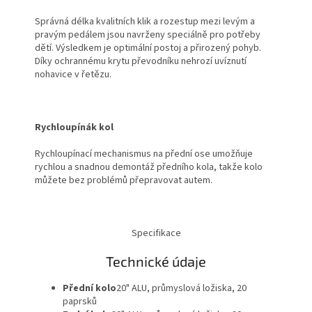
Správná délka kvalitních klik a rozestup mezi levým a
pravým pedálem jsou navrženy speciálně pro potřeby
dětí. Výsledkem je optimální postoj a přirozený pohyb.
Díky ochrannému krytu převodníku nehrozí uvíznutí
nohavice v řetězu.
Rychloupínák kol
Rychloupínací mechanismus na přední ose umožňuje
rychlou a snadnou demontáž předního kola, takže kolo
můžete bez problémů přepravovat autem.
Specifikace
Technické údaje
Přední kolo
20" ALU, průmyslová ložiska, 20
paprsků