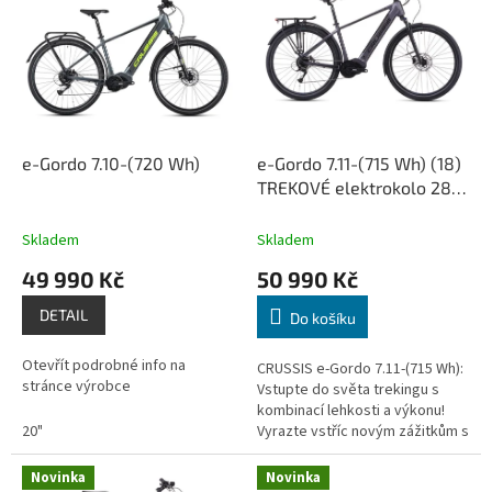
p
o
i
d
s
u
p
k
r
t
o
ů
d
e-Gordo 7.10-(720 Wh)
e-Gordo 7.11-(715 Wh) (18)
u
TREKOVÉ elektrokolo 28",
k
rám 18" (19,88 Ah /
t
715Wh)
Skladem
Skladem
ů
49 990 Kč
50 990 Kč
DETAIL
Do košíku
Otevřít podrobné info na
CRUSSIS e-Gordo 7.11-(715 Wh):
stránce výrobce
Vstupte do světa trekingu s
kombinací lehkosti a výkonu!
20"
Vyrazte vstříc novým zážitkům s
elektrokolem, které zvládne
městské ulice i polní cesty...
Novinka
Novinka