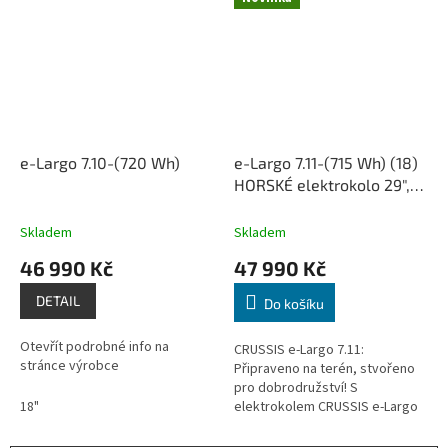
to...
e-Largo 7.10-(720 Wh)
e-Largo 7.11-(715 Wh) (18)
HORSKÉ elektrokolo 29",
rám 18" (19,88 Ah /
715Wh)
Skladem
Skladem
46 990 Kč
47 990 Kč
DETAIL
Do košíku
Otevřít podrobné info na
CRUSSIS e-Largo 7.11:
stránce výrobce
Připraveno na terén, stvořeno
pro dobrodružství! S
18"
elektrokolem CRUSSIS e-Largo
7.11-(715 Wh) vás na cestách nic
nezastaví. Ať už se vydáte po...