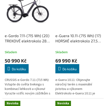
e-Gordo 7.11-(715 Wh) (20)
e-Guera 10.11-(715 Wh) (17)
TREKOVÉ elektrokolo 28",
HORSKÉ elektrokolo 27,5",
rám 20" (19,88 Ah /
rám 17" (19,88 Ah / 715Wh)
715Wh)
Skladem
Skladem
50 990 Kč
69 990 Kč
Do košíku
Do košíku
CRUSSIS e-Gordo 7.11-(715 Wh):
e-Guera 10.11: Objevujte
Vstupte do světa trekingu s
náročný terén s maximální
kombinací lehkosti a výkonu!
jistotou a výkonem
Vyrazte vstříc novým zážitkům s
Elektrokolo e-Guera 10.11 je
elektrokolem, které zvládne
určeno jezdcům, kteří hledají
městské ulice i polní cesty...
adrenalin a svobodu v
Novinka
Novinka