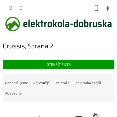
Přejít
NÁKUP
na
obsah
KOŠÍK
Crussis
, Strana 2
OTEVŘÍT FILTR
Ř
a
Doporučujeme
Nejlevnější
Nejdražší
Nejprodávanější
z
e
Abecedně
n
í
V
p
ý
r