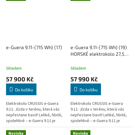
horském...
e-Guera 9.11-(715 Wh) (17)
e-Guera 9.11-(715 Wh) (19)
HORSKÉ elektrokolo 27,5",
rám 19" (19,88 Ah / 715Wh)
Skladem
Skladem
57 900 Kč
57 990 Kč
Do košíku
Do košíku
Elektrokolo CRUSSIS e-Guera
Elektrokolo CRUSSIS e-Guera
9.11: Jízda v terénu, která vás
9.11: Jízda v terénu, která vás
nepřestane bavit! Lehké, hbité,
nepřestane bavit! Lehké, hbité,
spolehlivé – e-Guera 9.11 je
spolehlivé – e-Guera 9.11 je
horské elektrokolo, navržené
horské elektrokolo, navržené
pro jezdce,...
pro jezdce,...
Novinka
Novinka