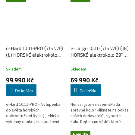
e-Hard 10.11-PRO (715 Wh)
e-Largo 10.11-(715 Wh) (18)
(L) HORSKÉ elektrokolo
HORSKÉ elektrokolo 29",
29", rám L (19,88 Ah /
rám 18" (19,88 Ah /
715Wh)
715Wh)
Skladem
Skladem
99 990 Kč
69 990 Kč
Do košíku
Do košíku
e-Hard 10.11-PRO – Vstupenka
Nenašli jste v našem skladu
do světa horských
správné kolo? Klikněte na odkaz
dobrodružství Rychlý, lehký a
našich dodavatelů , vyberte
výkonný e-bike pro sportovní
kolo. Dejte nám vědět které
jízdu po lesních cestách,
chcete. My za vás objednáme,
singletrailech nebo do kopce –
sestavíme, seřídíme,...
Novinka