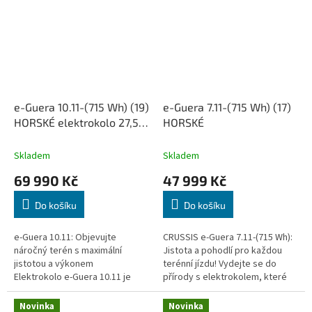
horském...
e-Guera 10.11-(715 Wh) (19)
e-Guera 7.11-(715 Wh) (17)
HORSKÉ elektrokolo 27,5",
HORSKÉ
rám 19" (19,88 Ah / 715Wh)
Skladem
Skladem
69 990 Kč
47 999 Kč
Do košíku
Do košíku
e-Guera 10.11: Objevujte
CRUSSIS e-Guera 7.11-(715 Wh):
náročný terén s maximální
Jistota a pohodlí pro každou
jistotou a výkonem
terénní jízdu! Vydejte se do
Elektrokolo e-Guera 10.11 je
přírody s elektrokolem, které
určeno jezdcům, kteří hledají
spojuje sportovní výkon,
adrenalin a svobodu v
komfort a atraktivní design....
Novinka
Novinka