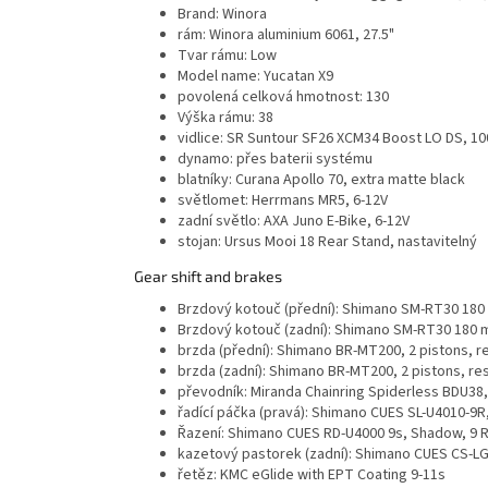
Brand:
Winora
rám:
Winora aluminium 6061, 27.5"
Tvar rámu:
Low
Model name:
Yucatan X9
povolená celková hmotnost:
130
Výška rámu:
38
vidlice:
SR Suntour SF26 XCM34 Boost LO DS, 
dynamo:
přes baterii systému
blatníky:
Curana Apollo 70, extra matte black
světlomet:
Herrmans MR5, 6-12V
zadní světlo:
AXA Juno E-Bike, 6-12V
stojan:
Ursus Mooi 18 Rear Stand, nastavitelný
Gear shift and brakes
Brzdový kotouč (přední):
Shimano SM-RT30 180
Brzdový kotouč (zadní):
Shimano SM-RT30 180 
brzda (přední):
Shimano BR-MT200, 2 pistons, r
brzda (zadní):
Shimano BR-MT200, 2 pistons, re
převodník:
Miranda Chainring Spiderless BDU38
řadící páčka (pravá):
Shimano CUES SL-U4010-9R,
Řazení:
Shimano CUES RD-U4000 9s, Shadow, 9 R
kazetový pastorek (zadní):
Shimano CUES CS-LG
řetěz:
KMC eGlide with EPT Coating 9-11s