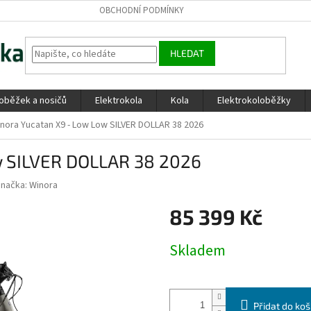
OBCHODNÍ PODMÍNKY
HLEDAT
loběžek a nosičů
Elektrokola
Kola
Elektrokoloběžky
nora Yucatan X9 - Low Low SILVER DOLLAR 38 2026
w SILVER DOLLAR 38 2026
Značka:
Winora
85 399 Kč
Měrná
Skladem
cena:
Přidat do koš