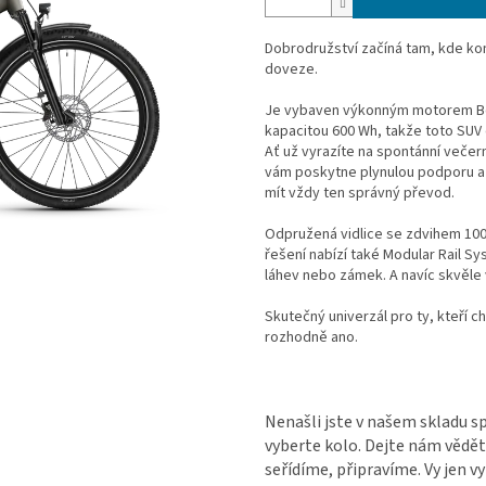
Dobrodružství začíná tam, kde ko
doveze.
Je vybaven výkonným motorem Bos
kapacitou 600 Wh, takže toto SUV 
Ať už vyrazíte na spontánní večer
vám poskytne plynulou podporu a 
mít vždy ten správný převod.
Odpružená vidlice se zdvihem 100
řešení nabízí také Modular Rail S
láhev nebo zámek. A navíc skvěle
Skutečný univerzál pro ty, kteří c
rozhodně ano.
Nenašli jste v našem skladu s
vyberte kolo. Dejte nám vědět
seřídíme, připravíme. Vy jen 