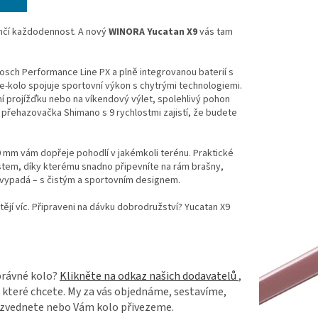
nčí každodennost. A nový
WINORA Yucatan X9
vás tam
ch Performance Line PX a plně integrovanou baterií s
e-kolo spojuje sportovní výkon s chytrými technologiemi.
ní projížďku nebo na víkendový výlet, spolehlivý pohon
přehazovačka Shimano s 9 rychlostmi zajistí, že budete
 mm vám dopřeje pohodlí v jakémkoli terénu. Praktické
ystem, díky kterému snadno připevníte na rám brašny,
 vypadá – s čistým a sportovním designem.
htějí víc. Připraveni na dávku dobrodružství? Yucatan X9
právné kolo?
Klikněte na odkaz našich dodavatelů
,
 které chcete. My za vás objednáme, sestavíme,
vyzvednete nebo Vám kolo přivezeme.