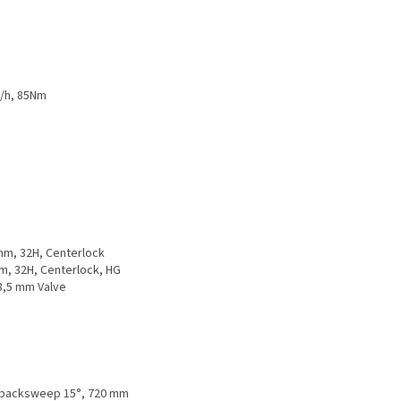
/h, 85Nm
mm, 32H, Centerlock
m, 32H, Centerlock, HG
8,5 mm Valve
, backsweep 15°, 720 mm