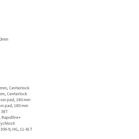
100mm
 mm, Centerlock
mm, Centerlock
esin pad, 180 mm
sin pad, 180 mm
, 38T
 Rapidfire+
ychlosti
300-9, HG, 11-41T