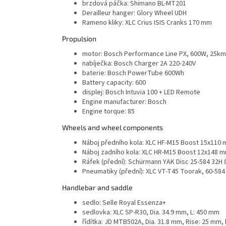
brzdová páčka:
Shimano BL-MT201
Derailleur hanger:
Glory Wheel UDH
Rameno kliky:
XLC Crius ISIS Cranks 170 mm
Propulsion
motor:
Bosch Performance Line PX, 600W, 25km
nabíječka:
Bosch Charger 2A 220-240V
baterie:
Bosch PowerTube 600Wh
Battery capacity:
600
displej:
Bosch Intuvia 100 + LED Remote
Engine manufacturer:
Bosch
Engine torque:
85
Wheels and wheel components
Náboj předního kola:
XLC HF-M15 Boost 15x110 
Náboj zadního kola:
XLC HR-M15 Boost 12x148 m
Ráfek (přední):
Schürmann YAK Disc 25-584 32H 
Pneumatiky (přední):
XLC VT-T45 Toorak, 60-584
Handlebar and saddle
sedlo:
Selle Royal Essenza+
sedlovka:
XLC SP-R30, Dia. 34.9 mm, L: 450 mm
řídítka:
JD MTB502A, Dia. 31.8 mm, Rise: 25 mm