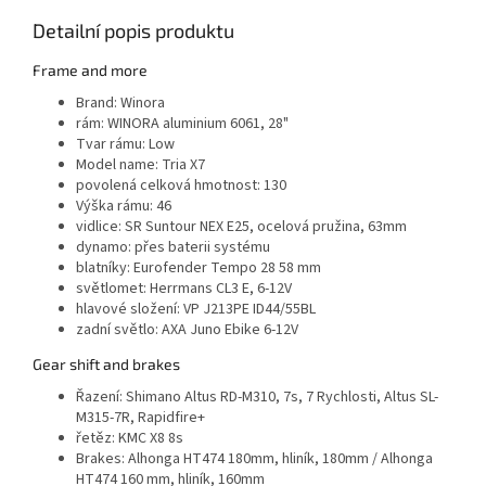
Detailní popis produktu
Frame and more
Brand:
Winora
rám:
WINORA aluminium 6061, 28"
Tvar rámu:
Low
Model name:
Tria X7
povolená celková hmotnost:
130
Výška rámu:
46
vidlice:
SR Suntour NEX E25, ocelová pružina, 63mm
dynamo:
přes baterii systému
blatníky:
Eurofender Tempo 28 58 mm
světlomet:
Herrmans CL3 E, 6-12V
hlavové složení:
VP J213PE ID44/55BL
zadní světlo:
AXA Juno Ebike 6-12V
Gear shift and brakes
Řazení:
Shimano Altus RD-M310, 7s, 7 Rychlosti, Altus SL-
M315-7R, Rapidfire+
řetěz:
KMC X8 8s
Brakes:
Alhonga HT474 180mm, hliník, 180mm / Alhonga
HT474 160 mm, hliník, 160mm