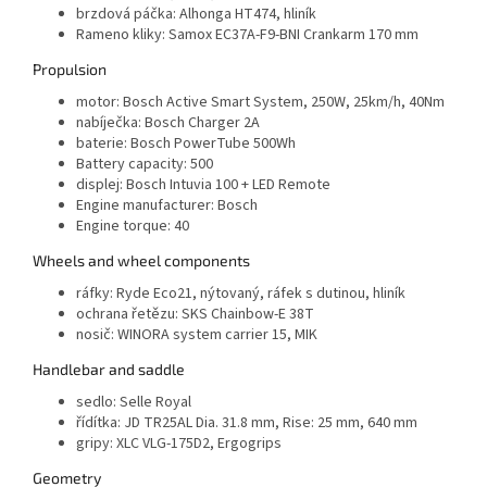
brzdová páčka:
Alhonga HT474, hliník
Rameno kliky:
Samox EC37A-F9-BNI Crankarm 170 mm
Propulsion
motor:
Bosch Active Smart System, 250W, 25km/h, 40Nm
nabíječka:
Bosch Charger 2A
baterie:
Bosch PowerTube 500Wh
Battery capacity:
500
displej:
Bosch Intuvia 100 + LED Remote
Engine manufacturer:
Bosch
Engine torque:
40
Wheels and wheel components
ráfky:
Ryde Eco21, nýtovaný, ráfek s dutinou, hliník
ochrana řetězu:
SKS Chainbow-E 38T
nosič:
WINORA system carrier 15, MIK
Handlebar and saddle
sedlo:
Selle Royal
řídítka:
JD TR25AL Dia. 31.8 mm, Rise: 25 mm, 640 mm
gripy:
XLC VLG-175D2, Ergogrips
Geometry