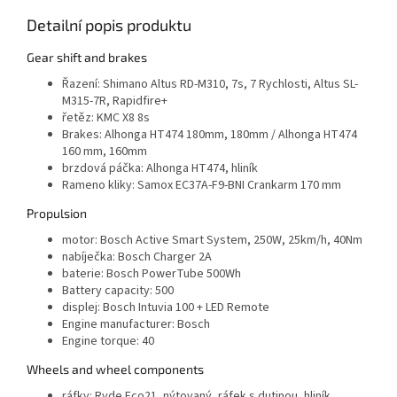
Detailní popis produktu
Gear shift and brakes
Řazení:
Shimano Altus RD-M310, 7s, 7 Rychlosti, Altus SL-
M315-7R, Rapidfire+
řetěz:
KMC X8 8s
Brakes:
Alhonga HT474 180mm, 180mm / Alhonga HT474
160 mm, 160mm
brzdová páčka:
Alhonga HT474, hliník
Rameno kliky:
Samox EC37A-F9-BNI Crankarm 170 mm
Propulsion
motor:
Bosch Active Smart System, 250W, 25km/h, 40Nm
nabíječka:
Bosch Charger 2A
baterie:
Bosch PowerTube 500Wh
Battery capacity:
500
displej:
Bosch Intuvia 100 + LED Remote
Engine manufacturer:
Bosch
Engine torque:
40
Wheels and wheel components
ráfky:
Ryde Eco21, nýtovaný, ráfek s dutinou, hliník