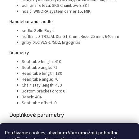
ochrana řetězu:
SKS Chainbow-E 38T
nosič:
WINORA system carrier 15, MIK
Handlebar and saddle
sedlo:
Selle Royal
řídítka:
JD TR25AL Dia. 31.8 mm, Rise: 25 mm, 640 mm
gripy:
XLC VLG-175D2, Ergogrips
Geometry
Seat tube length:
410
Seat tube angle:
71
Head tube length:
180
Head tube angle:
70
Chain stay length:
480
Bottom bracket drop:
0
Reach:
404
Seat tube offset:
0
Doplňkové parametry
Kategorie
:
Městská elektrokola
Používáme cookies, abychom Vám umožnili pohodlné
EAN
:
44400430