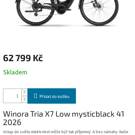
62 799 Kč
Měrná
Skladem
cena:
Přidat do košíku
Winora Tria X7 Low mysticblack 41
2026
Vstup do světa elektrokol může být tak příjemný. A bez námahy. Naše