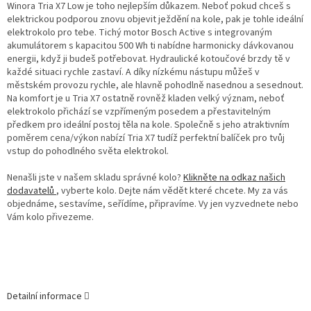
Winora Tria X7 Low je toho nejlepším důkazem. Neboť pokud chceš s
elektrickou podporou znovu objevit ježdění na kole, pak je tohle ideální
elektrokolo pro tebe. Tichý motor Bosch Active s integrovaným
akumulátorem s kapacitou 500 Wh ti nabídne harmonicky dávkovanou
energii, když ji budeš potřebovat. Hydraulické kotoučové brzdy tě v
každé situaci rychle zastaví. A díky nízkému nástupu můžeš v
městském provozu rychle, ale hlavně pohodlně nasednou a sesednout.
Na komfort je u Tria X7 ostatně rovněž kladen velký význam, neboť
elektrokolo přichází se vzpřímeným posedem a přestavitelným
předkem pro ideální postoj těla na kole. Společně s jeho atraktivním
poměrem cena/výkon nabízí Tria X7 tudíž perfektní balíček pro tvůj
vstup do pohodlného světa elektrokol.
Nenašli jste v našem skladu správné kolo?
Klikněte na odkaz našich
dodavatelů
, vyberte kolo. Dejte nám vědět které chcete. My za vás
objednáme, sestavíme, seřídíme, připravíme. Vy jen vyzvednete nebo
Vám kolo přivezeme.
Detailní informace