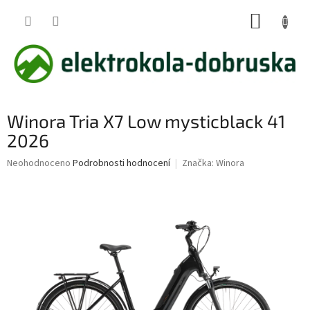
Přejít
NÁKUP
na
obsah
KOŠÍK
Winora Tria X7 Low mysticblack 41
2026
Průměrné
Neohodnoceno
Podrobnosti hodnocení
Značka:
Winora
hodnocení
produktu
je
0,0
z
5
hvězdiček.