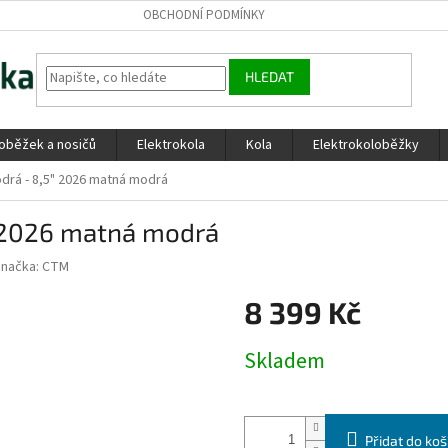
OBCHODNÍ PODMÍNKY
HLEDAT
loběžek a nosičů
Elektrokola
Kola
Elektrokoloběžky
odrá - 8,5" 2026 matná modrá
" 2026 matná modrá
Značka:
CTM
8 399 Kč
Měrná
Skladem
cena:
Přidat do koš