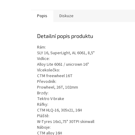
Popis
Diskuze
Detailní popis produktu
Rám:
SLY 16, SuperLight, AL 6061, 8,5"
Vidlice:
Alloy Lite 6061 / unicrown 16"
Vícekolečko:
CTM freewheel 16T
Převodník:
Prowheel, 26T, 102mm
Brzdy:
Tektro V-brake
Ráfky:
CTM HLQ-16, 305x21, 16H
Pláště:
W-Tyres 16x1,75" 30TPI skinwall
Náboje:
CTM alloy 16H