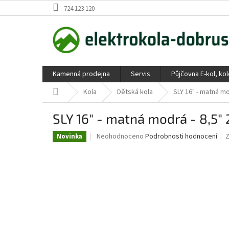
Přejít
724 123 120
na
obsah
Kamenná prodejna
Servis
Půjčovna E-kol, ko
Domů
Kola
Dětská kola
SLY 16" - matná m
SLY 16" - matná modrá - 8,5
Průměrné
Neohodnoceno
Podrobnosti hodnocení
Novinka
hodnocení
produktu
je
0,0
z
5
hvězdiček.