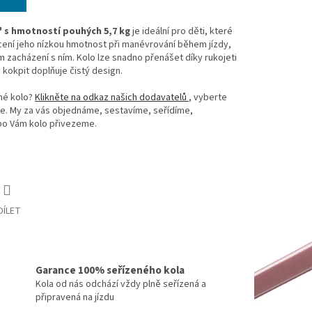
" s hmotností pouhých 5,7 kg
je ideální pro děti, které
 ocení jeho nízkou hmotnost při manévrování během jízdy,
m zacházení s ním. Kolo lze snadno přenášet díky rukojeti
 kokpit doplňuje čistý design.
né kolo?
Klikněte na odkaz našich dodavatelů
, vyberte
te. My za vás objednáme, sestavíme, seřídíme,
bo Vám kolo přivezeme.
DÍLET
Garance 100% seřízeného kola
Kola od nás odchází vždy plně seřízená a
připravená na jízdu