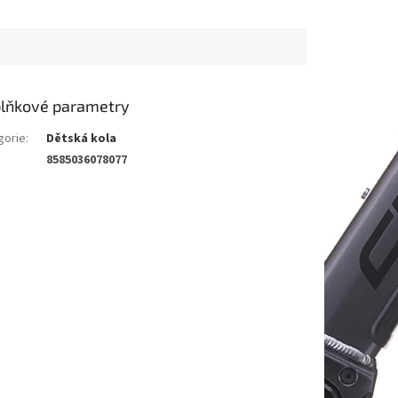
lňkové parametry
gorie
:
Dětská kola
8585036078077