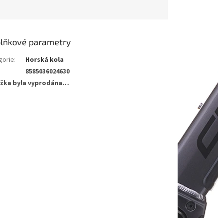
lňkové parametry
gorie
:
Horská kola
8585036024630
žka byla vyprodána…