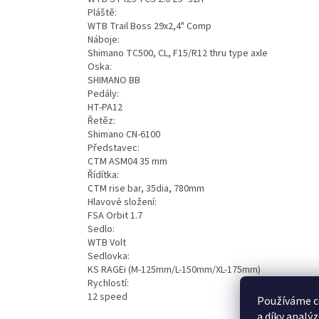
Pláště:
WTB Trail Boss 29x2,4" Comp
Náboje:
Shimano TC500, CL, F15/R12 thru type axle
Oska:
SHIMANO BB
Pedály:
HT-PA12
Řetěz:
Shimano CN-6100
Představec:
CTM ASM04 35 mm
Řídítka:
CTM rise bar, 35dia, 780mm
Hlavové složení:
FSA Orbit 1.7
Sedlo:
WTB Volt
Sedlovka:
KS RAGEi (M-125mm/L-150mm/XL-175mm)
Rychlostí:
12 speed
Používáme c
a díky analý