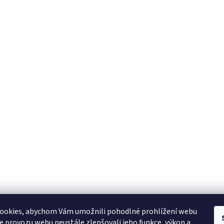
ookies, abychom Vám umožnili pohodlné prohlížení webu
ze provozu webu neustále zlepšovali jeho funkce, výkon a