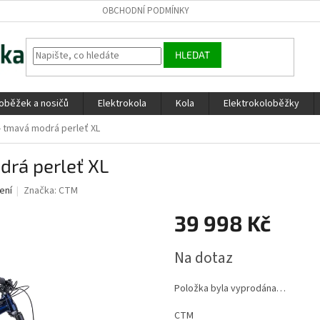
OBCHODNÍ PODMÍNKY
HLEDAT
loběžek a nosičů
Elektrokola
Kola
Elektrokoloběžky
 tmavá modrá perleť XL
rá perleť XL
ení
Značka:
CTM
39 998 Kč
Měrná
Na dotaz
cena:
Položka byla vyprodána…
CTM