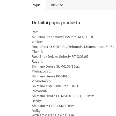
Popis
Diskuze
Detailní popis produktu
Rám:
ALU 6061, rear travel 155 mm, MD, LG, XL
Vidlice:
Rock Shox 35 GOLD RL, DebonAir, 150mm, boost™ 15x1
Tlumič:
RockShox Deluxe Select+ RT (205x65)
Řazení:
Shimano Deore SL-M6100/12sp.
Přehazovač:
Shimano Deore RD-M6100
Vícekolečko:
Shimano CSM6100/12sp. 10-51
Převodník:
Shimano Deore FC-M6100-1, 32T, 170mm
Brzdy:
Shimano MT420 / SMRT64M
Ráfky:
WTB ST i29 TCS 2.0 29" 32H