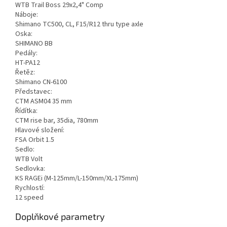
WTB Trail Boss 29x2,4" Comp
Náboje:
Shimano TC500, CL, F15/R12 thru type axle
Oska:
SHIMANO BB
Pedály:
HT-PA12
Řetěz:
Shimano CN-6100
Představec:
CTM ASM04 35 mm
Řídítka:
CTM rise bar, 35dia, 780mm
Hlavové složení:
FSA Orbit 1.5
Sedlo:
WTB Volt
Sedlovka:
KS RAGEi (M-125mm/L-150mm/XL-175mm)
Rychlostí:
12 speed
Doplňkové parametry