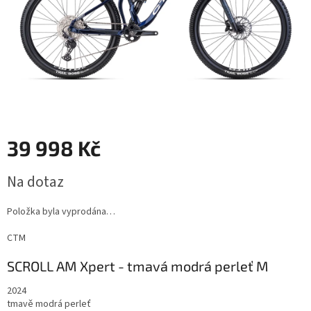
39 998 Kč
Měrná
Na dotaz
cena:
Položka byla vyprodána…
CTM
SCROLL AM Xpert - tmavá modrá perleť M
2024
tmavě modrá perleť