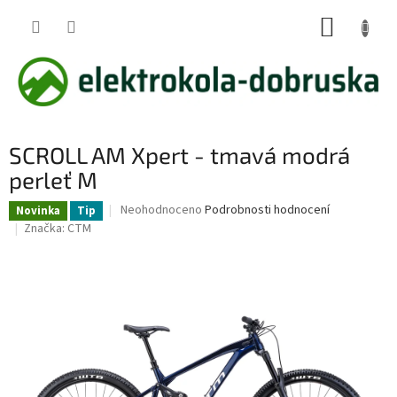
Přejít
NÁKUP
na
obsah
KOŠÍK
SCROLL AM Xpert - tmavá modrá
perleť M
Průměrné
Neohodnoceno
Podrobnosti hodnocení
Novinka
Tip
hodnocení
Značka:
CTM
produktu
je
0,0
z
5
hvězdiček.