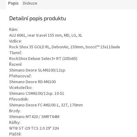
Popis
Diskuze
Detailní popis produktu
Rám:
ALU 6061, rear travel 155 mm, MD, LG, XL
Vidlice:
Rock Shox 35 GOLD RL, DebonAir, 150mm, boost™ 15x110axle
Tlumič:
RockShox Deluxe Select+ RT (205x65)
Řazení:
Shimano Deore SL-M6100/12sp.
Přehazovač:
Shimano Deore RD-M6100
Vícekolečko:
Shimano CSM6100/12sp. 10-51
Převodník:
Shimano Deore FC-M6100-1, 32T, 170mm
Brzdy:
Shimano MT420 / SMRT64M
Ráfky:
WTB ST i29 TCS 2.0 29" 32H
Pláště: