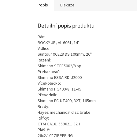
Popis
Diskuze
Detailní popis produktu
Rám:
ROCKY JR, AL 6061, 14"
Vidlice:
Suntour XCE28 DS 100mm, 26"
Řazení:
Shimano STEF5002/8 sp.
Přehazovač:
Shimano ESSA RD-U2000
Vícekolečko:
Shimano HG400/8, 11-45
Převodník:
Shimano FC-UT400, 32T, 165mm
Brzdy:
Hayes mechanical disc brake
Ráfky:
CTM GA18, 559X21, 32H
Pláště:
26x2,10" ZIPPERING