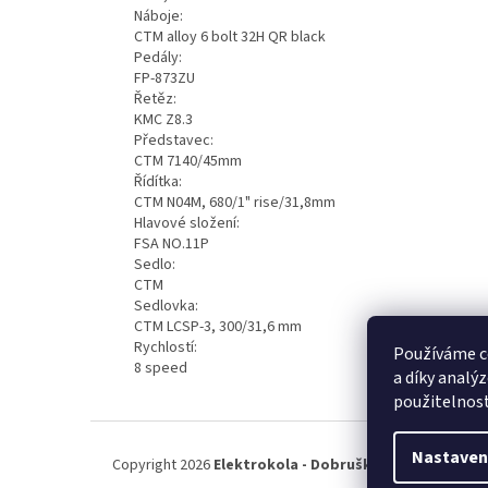
Náboje:
CTM alloy 6 bolt 32H QR black
Pedály:
FP-873ZU
Řetěz:
KMC Z8.3
Představec:
CTM 7140/45mm
Řídítka:
CTM N04M, 680/1" rise/31,8mm
Hlavové složení:
FSA NO.11P
Sedlo:
CTM
Sedlovka:
CTM LCSP-3, 300/31,6 mm
Rychlostí:
Používáme c
8 speed
a díky analý
použitelnos
Z
á
Nastaven
Copyright 2026
Elektrokola - Dobruška
. Všechna práva
p