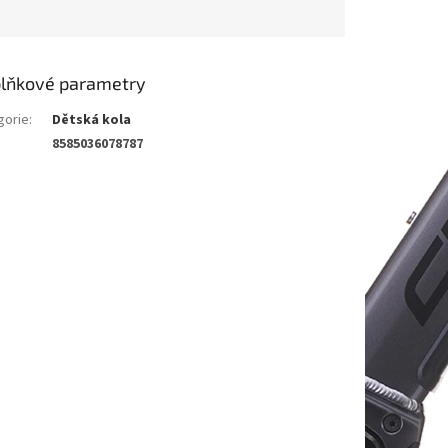
lňkové parametry
gorie
:
Dětská kola
8585036078787