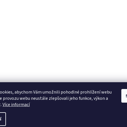
ookies, abychom Vám umožnili pohodlné prohlížení webu
ze provozu webu neustále zlepšovali jeho funkce, výkon a
t.
Více informací
í
 vyhrazena.