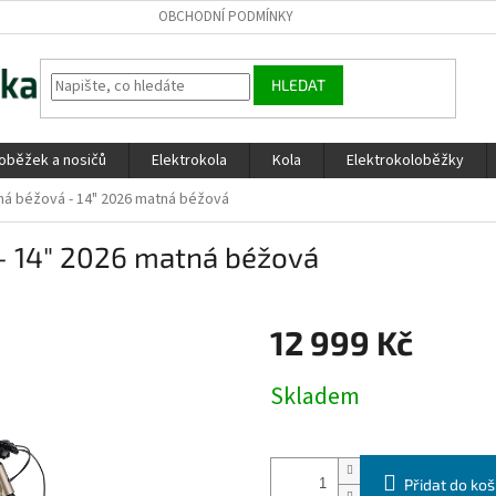
OBCHODNÍ PODMÍNKY
HLEDAT
loběžek a nosičů
Elektrokola
Kola
Elektrokoloběžky
ná béžová - 14" 2026 matná béžová
- 14" 2026 matná béžová
12 999 Kč
Měrná
Skladem
cena:
Přidat do koš