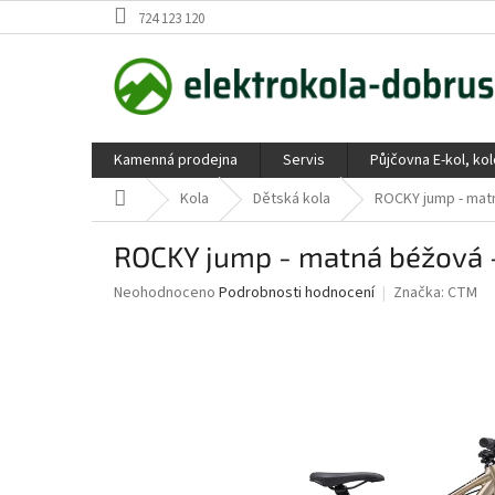
Přejít
724 123 120
na
obsah
Kamenná prodejna
Servis
Půjčovna E-kol, ko
Domů
Kola
Dětská kola
ROCKY jump - mat
ROCKY jump - matná béžová 
Průměrné
Neohodnoceno
Podrobnosti hodnocení
Značka:
CTM
hodnocení
produktu
je
0,0
z
5
hvězdiček.