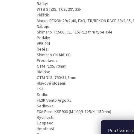
Ráfky:
WTB STi25, TCS, 29", 32H
Pláště:
Maxxis REKON 29x2,40, EXO, TR/REKON RACE 29x2,35, 
Náboje:
Shimano TC500, CL, F15/R12 thru type axle
Pedály:
VPE 461
Řetěz:
Shimano CN-M6100
Představec:
CTM 7195/70mm
Řídítka:
CTM N18, 760/31,8mm
Hlavové složení:
FSA
Sedlo:
FIZIK Vento Argo X5
Sedlovka:
EXA Form KSP900 (M-100/L-125/XL-150mm)
Rychlostí:
12 speed
Hmotnost:
Používáme c