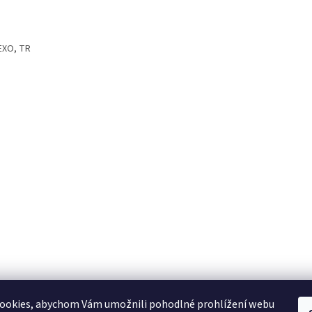
EXO, TR
ookies, abychom Vám umožnili pohodlné prohlížení webu