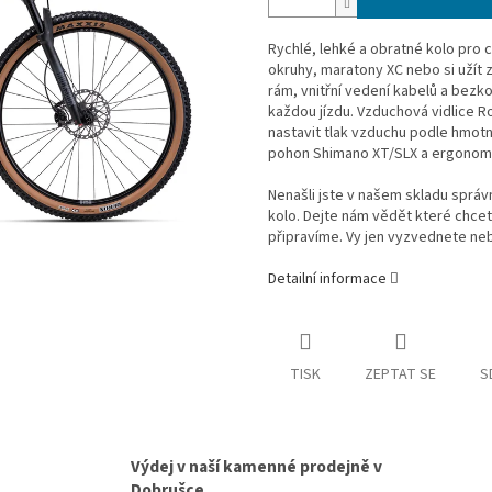
Rychlé, lehké a obratné kolo pro 
okruhy, maratony XC nebo si užít 
rám, vnitřní vedení kabelů a bezk
každou jízdu. Vzduchová vidlice
nastavit tlak vzduchu podle hmotno
pohon Shimano XT/SLX a ergonomick
Nenašli jste v našem skladu sprá
kolo. Dejte nám vědět které chce
připravíme. Vy jen vyzvednete ne
Detailní informace
TISK
ZEPTAT SE
S
Výdej v naší kamenné prodejně v
Dobrušce