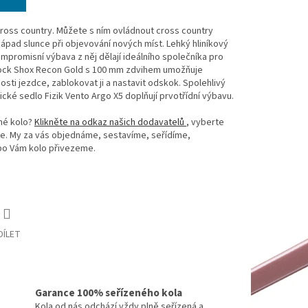
cross country. Můžete s ním ovládnout cross country
západ slunce při objevování nových míst. Lehký hliníkový
ompromisní výbava z něj dělají ideálního společníka pro
 Rock Shox Recon Gold s 100 mm zdvihem umožňuje
sti jezdce, zablokovat ji a nastavit odskok. Spolehlivý
é sedlo Fizik Vento Argo X5 doplňují prvotřídní výbavu.
vné kolo?
Klikněte na odkaz našich dodavatelů
, vyberte
te. My za vás objednáme, sestavíme, seřídíme,
bo Vám kolo přivezeme.
DÍLET
Garance 100% seřízeného kola
Kola od nás odchází vždy plně seřízená a