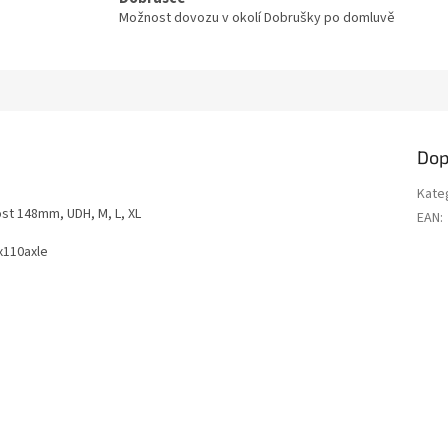
Možnost dovozu v okolí Dobrušky po domluvě
Dop
Kate
ost 148mm, UDH, M, L, XL
EAN
:
x110axle