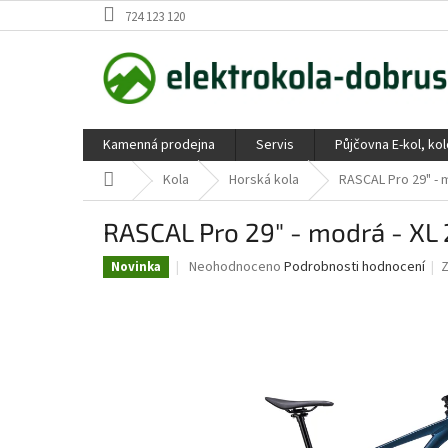
Přejít
724 123 120
na
obsah
Kamenná prodejna
Servis
Půjčovna E-kol, ko
Domů
Kola
Horská kola
RASCAL Pro 29" - 
RASCAL Pro 29" - modrá - XL
Průměrné
Neohodnoceno
Podrobnosti hodnocení
Novinka
hodnocení
produktu
je
0,0
z
5
hvězdiček.