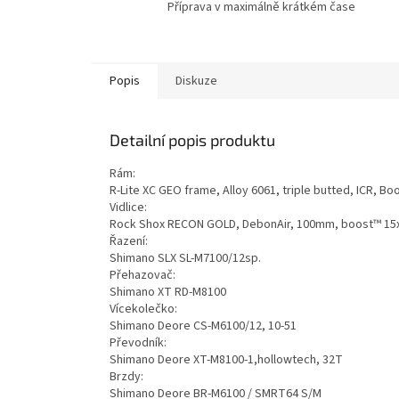
Příprava v maximálně krátkém čase
Popis
Diskuze
Detailní popis produktu
Rám:
R-Lite XC GEO frame, Alloy 6061, triple butted, ICR, Bo
Vidlice:
Rock Shox RECON GOLD, DebonAir, 100mm, boost™ 15
Řazení:
Shimano SLX SL-M7100/12sp.
Přehazovač:
Shimano XT RD-M8100
Vícekolečko:
Shimano Deore CS-M6100/12, 10-51
Převodník:
Shimano Deore XT-M8100-1,hollowtech, 32T
Brzdy:
Shimano Deore BR-M6100 / SMRT64 S/M