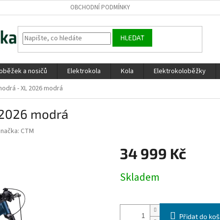
OBCHODNÍ PODMÍNKY
HLEDAT
loběžek a nosičů
Elektrokola
Kola
Elektrokoloběžky
modrá - XL 2026 modrá
 2026 modrá
Značka:
CTM
34 999 Kč
Měrná
Skladem
cena:
Přidat do koš