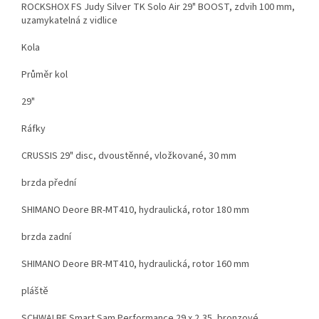
ROCKSHOX FS Judy Silver TK Solo Air 29" BOOST, zdvih 100 mm,
uzamykatelná z vidlice
Kola
Průměr kol
29"
Ráfky
CRUSSIS 29" disc, dvoustěnné, vložkované, 30 mm
brzda přední
SHIMANO Deore BR-MT410, hydraulická, rotor 180 mm
brzda zadní
SHIMANO Deore BR-MT410, hydraulická, rotor 160 mm
pláště
SCHWALBE Smart Sam Performance 29 x 2,35, bronzové