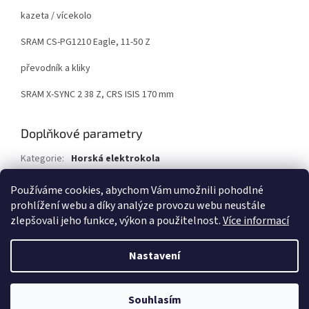
kazeta / vícekolo
SRAM CS-PG1210 Eagle, 11-50 Z
převodník a kliky
SRAM X-SYNC 2 38 Z, CRS ISIS 170 mm
Doplňkové parametry
Kategorie
:
Horská elektrokola
EAN
:
8595640731893
Používáme cookies, abychom Vám umožnili pohodlné
Položka byla vyprodána…
prohlížení webu a díky analýze provozu webu neustále
zlepšovali jeho funkce, výkon a použitelnost.
Více informací
Z
á
Nastavení
Vytvořil Shoptet
p
a
t
Souhlasím
Copyright 2026
Elektrokola - Dobruška
. Všechna práva vyhrazena.
í