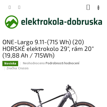
Přejít
NÁKUP
na
obsah
KOŠÍK
ONE-Largo 9.11-(715 Wh) (20)
HORSKÉ elektrokolo 29", rám 20"
(19,88 Ah / 715Wh)
Průměrné
Neohodnoceno
Podrobnosti hodnocení
Novinka
hodnocení
Značka:
Crussis
produktu
je
0,0
z
5
hvězdiček.