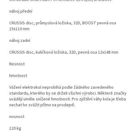
náboj přední
CRUSSIS disc, průmyslová ložiska, 32D, BOOST pevná osa
15x110 mm
náboj zadní
CRUSSIS disc, kuličková ložiska, 32D, pevná osa 12x148 mm
Nosnost
hmotnost
Vážení elektrokol neprobíhá podle žádného zavedeného
standardu, kterého by se drželi všichni výrobci. Některé značky
uvádějí uměle snížené hmotnosti. Pro zjištění váhy kola je třeba
nechat ho zvážit přímo na prodejně.
nosnost
120 kg