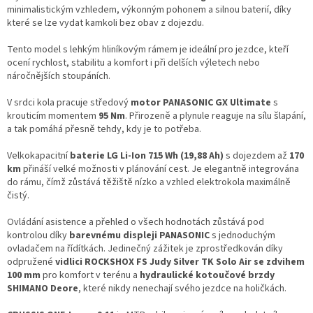
minimalistickým vzhledem, výkonným pohonem a silnou baterií, díky
které se lze vydat kamkoli bez obav z dojezdu.
Tento model s lehkým hliníkovým rámem je ideální pro jezdce, kteří
ocení rychlost, stabilitu a komfort i při delších výletech nebo
náročnějších stoupáních.
V srdci kola pracuje středový
motor PANASONIC GX Ultimate
s
krouticím momentem
95 Nm
. Přirozeně a plynule reaguje na sílu šlapání,
a tak pomáhá přesně tehdy, kdy je to potřeba.
Velkokapacitní
baterie LG Li-Ion 715 Wh (19,88 Ah)
s dojezdem až
170
km
přináší velké možnosti v plánování cest. Je elegantně integrována
do rámu, čímž zůstává těžiště nízko a vzhled elektrokola maximálně
čistý.
Ovládání asistence a přehled o všech hodnotách zůstává pod
kontrolou díky
barevnému displeji PANASONIC
s jednoduchým
ovladačem na řídítkách. Jedinečný zážitek je zprostředkován díky
odpružené
vidlici ROCKSHOX FS Judy Silver TK Solo Air se zdvihem
100 mm
pro komfort v terénu a
hydraulické kotoučové brzdy
SHIMANO Deore
, které nikdy nenechají svého jezdce na holičkách.