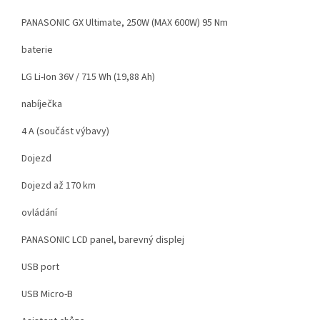
PANASONIC GX Ultimate, 250W (MAX 600W) 95 Nm
baterie
LG Li-Ion 36V / 715 Wh (19,88 Ah)
nabíječka
4 A (součást výbavy)
Dojezd
Dojezd až 170 km
ovládání
PANASONIC LCD panel, barevný displej
USB port
USB Micro-B