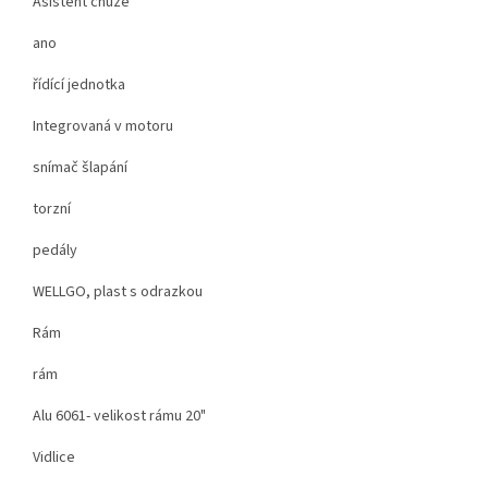
Asistent chůze
ano
řídící jednotka
Integrovaná v motoru
snímač šlapání
torzní
pedály
WELLGO, plast s odrazkou
Rám
rám
Alu 6061- velikost rámu 20"
Vidlice