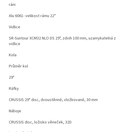
rám
Alu 6061- velikost rámu 22"
Vidlice
SR-Suntour XCM32 NLO DS 29", zdvih 100 mm, uzamykatelná z
vidlice
Kola
Průměr kol
29"
Ráfky
CRUSSIS 29" disc, dvoustěnné, vložkované, 30 mm
Náboje
CRUSSIS disc, ložisko věneček, 32D