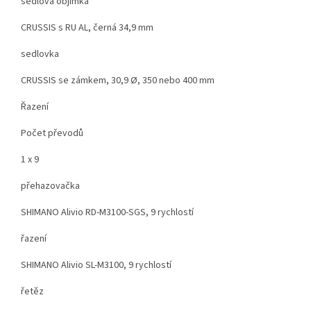
sedlová objímka
CRUSSIS s RU AL, černá 34,9 mm
sedlovka
CRUSSIS se zámkem, 30,9 Ø, 350 nebo 400 mm
Řazení
Počet převodů
1 x 9
přehazovačka
SHIMANO Alivio RD-M3100-SGS, 9 rychlostí
řazení
SHIMANO Alivio SL-M3100, 9 rychlostí
řetěz