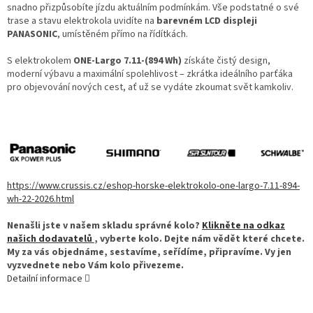
snadno přizpůsobíte jízdu aktuálním podmínkám. Vše podstatné o své
trase a stavu elektrokola uvidíte na
barevném LCD displeji
PANASONIC
, umístěném přímo na řídítkách.
S elektrokolem
ONE-Largo 7.11-(894 Wh)
získáte čistý design,
moderní výbavu a maximální spolehlivost – zkrátka ideálního parťáka
pro objevování nových cest, ať už se vydáte zkoumat svět kamkoliv.
https://www.crussis.cz/eshop-horske-elektrokolo-one-largo-7.11-894-
wh-22-2026.html
Nenašli jste v našem skladu správné kolo?
Klikněte na odkaz
našich dodavatelů
, vyberte kolo. Dejte nám vědět které chcete.
My za vás objednáme, sestavíme, seřídíme, připravíme. Vy jen
vyzvednete nebo Vám kolo přivezeme.
Detailní informace