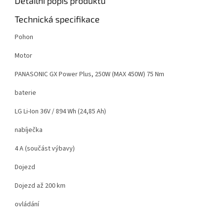
Detailní popis produktu
Technická specifikace
Pohon
Motor
PANASONIC GX Power Plus, 250W (MAX 450W) 75 Nm
baterie
LG Li-Ion 36V / 894 Wh (24,85 Ah)
nabíječka
4 A (součást výbavy)
Dojezd
Dojezd až 200 km
ovládání