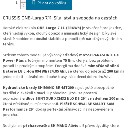
Přidat do košíku
CRUSSIS ONE-Largo 7.11: Síla, styl a svoboda na cestách
Horské elektrokolo
ONE-Largo 7.11-(894 Wh)
je stvořené pro jezdce,
kteří hledají výkon, dlouhý dojezd a minimalistický design. Díky své
stavbě nabídne maximální stabilitu a pohodlí i při náročných výletech v
terénu.
Srdcem tohoto modelu je výkonný středový
motor PANASONIC GX
Power Plus
s točivým momentem
75 Nm
, který si bez problému
poradí i s prudkým stoupáním. Energii mu dodává
mimořádně silná
baterie LG Li-Ion 894 Wh (24,85 Ah)
, se kterou dojedete až
200 km
na
jedno nabití – ideální pro dlouhé trasy i vícedenní dobrodružství.
Hydraulické brzdy SHIMANO BR-MT200
zajistí jisté a bezpečné
brzdění v jakékoli situaci. O pohodlnou jízdu se postará
odpružená
vidlice SUNTOUR XCM32 NLO DS 29" se zdvihem 100 mm
,
která efektivně tlumí nerovnosti.
Pláště SCHWALBE SMART SAM
Performance 29"
dodají perfektní přilnavost i na nezpevněném
povrchu.
Nechybí ani
přehazovačka SHIMANO Alivio
s 9 převody, díky které