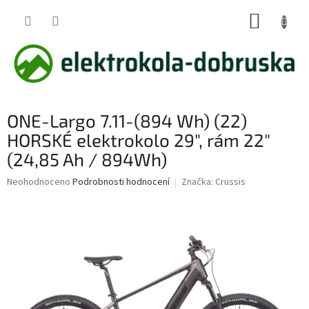
Přejít
NÁKUP
na
obsah
KOŠÍK
ONE-Largo 7.11-(894 Wh) (22)
HORSKÉ elektrokolo 29", rám 22"
(24,85 Ah / 894Wh)
Průměrné
Neohodnoceno
Podrobnosti hodnocení
Značka:
Crussis
hodnocení
produktu
je
0,0
z
5
hvězdiček.