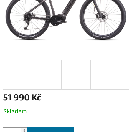
51 990 Kč
Měrná
Skladem
cena: