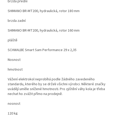
brzda přední
SHIMANO BR-MT200, hydraulická, rotor 180 mm
brzda zadní
SHIMANO BR-MT200, hydraulická, rotor 160 mm
pláště
SCHWALBE Smart Sam Performance 29 x 2,35
Nosnost
hmotnost
Vážení elektrokol neprobíhá podle žádného zavedeného
standardu, kterého by se drželi všichni výrobci. Některé značky
uvádějí uměle snížené hmotnosti. Pro zjištění váhy kola je třeba
nechat ho zvážit přímo na prodejně.
nosnost
120 kg