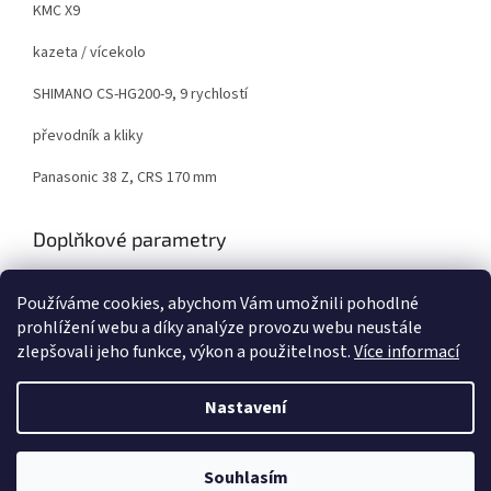
KMC X9
kazeta / vícekolo
SHIMANO CS-HG200-9, 9 rychlostí
převodník a kliky
Panasonic 38 Z, CRS 170 mm
Doplňkové parametry
Kategorie
:
Horská elektrokola
Používáme cookies, abychom Vám umožnili pohodlné
EAN
:
8595640731282
prohlížení webu a díky analýze provozu webu neustále
zlepšovali jeho funkce, výkon a použitelnost.
Více informací
Z
á
Nastavení
Vytvořil Shoptet
p
a
t
Souhlasím
Copyright 2026
Elektrokola - Dobruška
. Všechna práva vyhrazena.
í