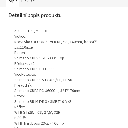
Popis
Diskuze
Detailní popis produktu
ALU 6061, S, M, L, XL
Vidlice:
Rock Shox RECON SILVER RL, SA, 140mm, boost™
15x110axle
Řazení:
Shimano CUES SL-U6000/11sp.
Přehazovač:
Shimano CUES RD-U6000
Vícekolečko:
Shimano CUES CS-LG400/11, 11-50
Převodník:
Shimano CUES FC-U6000-1, 32T/170mm
Brzdy:
Shimano BR-MT410 / SMRT10 M/S
Ráfky:
WTB STi29, TCS, 27,5", 32H
Pláště:
WTB Trail Boss 29x2,4" Comp