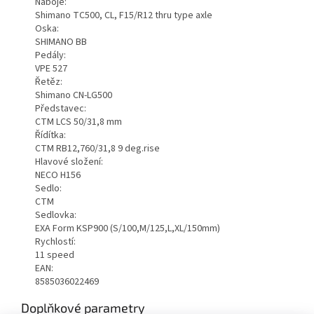
Náboje:
Shimano TC500, CL, F15/R12 thru type axle
Oska:
SHIMANO BB
Pedály:
VPE 527
Řetěz:
Shimano CN-LG500
Představec:
CTM LCS 50/31,8 mm
Řídítka:
CTM RB12,760/31,8 9 deg.rise
Hlavové složení:
NECO H156
Sedlo:
CTM
Sedlovka:
EXA Form KSP900 (S/100,M/125,L,XL/150mm)
Rychlostí:
11 speed
EAN:
8585036022469
Doplňkové parametry