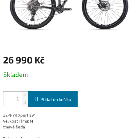
26 990 Kč
Měrná
Skladem
cena:
Přidat do košíku
ZEPHYR Xpert 29"
Velikost rámu:
M
tmavě šedá