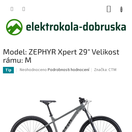
Přejít
NÁKUP
na
obsah
KOŠÍK
Model: ZEPHYR Xpert 29" Velikost
rámu: M
Průměrné
Neohodnoceno
Podrobnosti hodnocení
Značka:
CTM
Tip
hodnocení
produktu
je
0,0
z
5
hvězdiček.