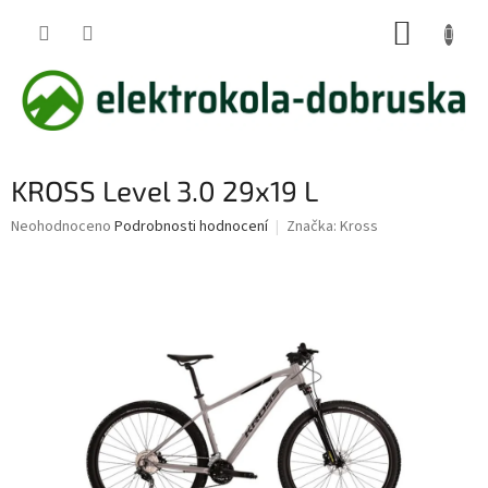
Přejít
NÁKUP
na
obsah
KOŠÍK
KROSS Level 3.0 29x19 L
Průměrné
Neohodnoceno
Podrobnosti hodnocení
Značka:
Kross
hodnocení
produktu
je
0,0
z
5
hvězdiček.