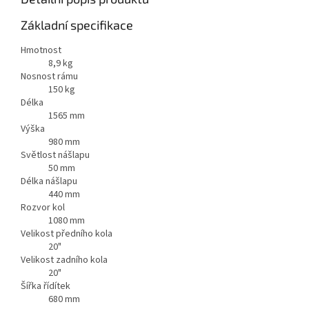
Základní specifikace
Hmotnost
8,9 kg
Nosnost rámu
150 kg
Délka
1565 mm
Výška
980 mm
Světlost nášlapu
50 mm
Délka nášlapu
440 mm
Rozvor kol
1080 mm
Velikost předního kola
20"
Velikost zadního kola
20"
Šířka řídítek
680 mm