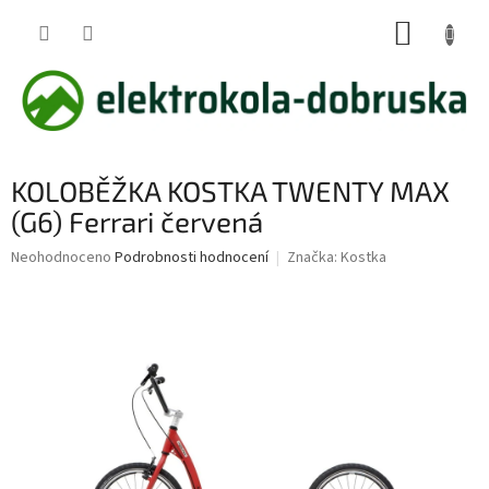
Přejít
NÁKUP
na
obsah
KOŠÍK
KOLOBĚŽKA KOSTKA TWENTY MAX
(G6) Ferrari červená
Průměrné
Neohodnoceno
Podrobnosti hodnocení
Značka:
Kostka
hodnocení
produktu
je
0,0
z
5
hvězdiček.