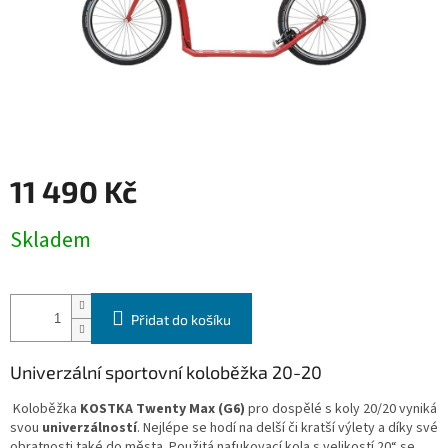
11 490 Kč
Měrná
Skladem
cena:
Přidat do košíku
Univerzální sportovní koloběžka 20-20
Koloběžka
KOSTKA Twenty Max (G6)
pro dospělé s koly 20/20 vyniká
svou
univerzálností
. Nejlépe se hodí na delší či kratší výlety a díky své
obratnosti také do města. Použitá nafukovací kola s velikostí 20“ se