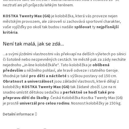
neztratí ani při průjezdu lehkým terénem.
KOSTKA Twenty Max (G6)
je koloběžka, která vás proveze nejen
městským provozem, ale zároveň si zachovává sportovní charakter,
vaše vyjížďky po okolí tak budou i nadále
splňovat
ty
nejpřísnější
kritéria
.
Není tak malá, jak se zdá...
...a svými jízdními vlastnostmi vás překvapí na delších výletech po silnici
či šotolině nebo nezpevněných cestách. Ve městě pak za zády necháte
nejednoho ,,in-line koloběžkáře“. Tato koloběžka je
oblíbená
především
u něžného pohlaví, ale hravě odveze i statného Geroje.
Vhodná je také
pro děti a náctileté
s výškou postavy od 150 cm.
Obratnost a univerzálnost
jsou základní vlastnosti, které dělají z
koloběžky
KOSTKA Twenty Max (G6)
tak žádané zboží. Lze na ni
snadno umístit dětskou sedačku a
perfektně se hodí také pro
přepravu dětí do školky
. Česká Koloběžka Kostka Twenty Max (G6)
je prostě
univerzál pro celou rodinu
. Nosnost koloběžky je 150 kg.
Detailní informace