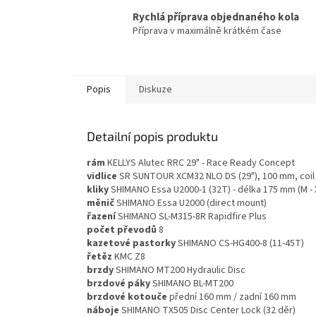
Rychlá příprava objednaného kola
Příprava v maximálně krátkém čase
Popis
Diskuze
Detailní popis produktu
rám
KELLYS Alutec RRC 29" - Race Ready Concept
vidlice
SR SUNTOUR XCM32 NLO DS (29"), 100 mm, coil
kliky
SHIMANO Essa U2000-1 (32T) - délka 175 mm (M - 
měnič
SHIMANO Essa U2000 (direct mount)
řazení
SHIMANO SL-M315-8R Rapidfire Plus
počet převodů
8
kazetové pastorky
SHIMANO CS-HG400-8 (11-45T)
řetěz
KMC Z8
brzdy
SHIMANO MT200 Hydraulic Disc
brzdové páky
SHIMANO BL-MT200
brzdové kotouče
přední 160 mm / zadní 160 mm
náboje
SHIMANO TX505 Disc Center Lock (32 děr)