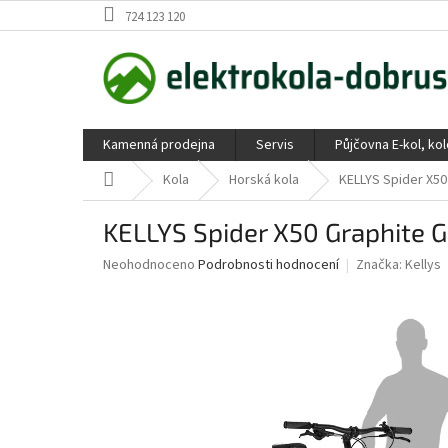
Přejít
724 123 120
na
obsah
Kamenná prodejna
Servis
Půjčovna E-kol, ko
Domů
Kola
Horská kola
KELLYS Spider X50
KELLYS Spider X50 Graphite G
Průměrné
Neohodnoceno
Podrobnosti hodnocení
Značka:
Kellys
hodnocení
produktu
je
0,0
z
5
hvězdiček.