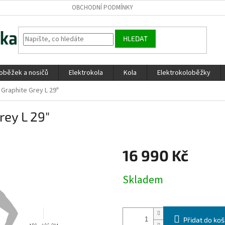
OBCHODNÍ PODMÍNKY
HLEDAT
loběžek a nosičů
Elektrokola
Kola
Elektrokoloběžky
 Graphite Grey L 29"
rey L 29"
16 990 Kč
Měrná
Skladem
cena:
Přidat do koš