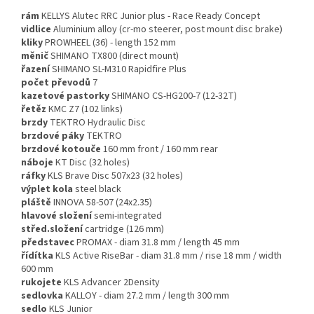
rám
KELLYS Alutec RRC Junior plus - Race Ready Concept
vidlice
Aluminium alloy (cr-mo steerer, post mount disc brake)
kliky
PROWHEEL (36) - length 152 mm
měnič
SHIMANO TX800 (direct mount)
řazení
SHIMANO SL-M310 Rapidfire Plus
počet převodů
7
kazetové pastorky
SHIMANO CS-HG200-7 (12-32T)
řetěz
KMC Z7 (102 links)
brzdy
TEKTRO Hydraulic Disc
brzdové páky
TEKTRO
brzdové kotouče
160 mm front / 160 mm rear
náboje
KT Disc (32 holes)
ráfky
KLS Brave Disc 507x23 (32 holes)
výplet kola
steel black
pláště
INNOVA 58-507 (24x2.35)
hlavové složení
semi-integrated
střed.složení
cartridge (126 mm)
představec
PROMAX - diam 31.8 mm / length 45 mm
řídítka
KLS Active RiseBar - diam 31.8 mm / rise 18 mm / width
600 mm
rukojete
KLS Advancer 2Density
sedlovka
KALLOY - diam 27.2 mm / length 300 mm
sedlo
KLS Junior