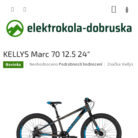
Přejít
NÁKUP
na
obsah
KOŠÍK
KELLYS Marc 70 12.5 24"
Průměrné
Neohodnoceno
Podrobnosti hodnocení
Značka:
Kellys
Novinka
hodnocení
produktu
je
0,0
z
5
hvězdiček.