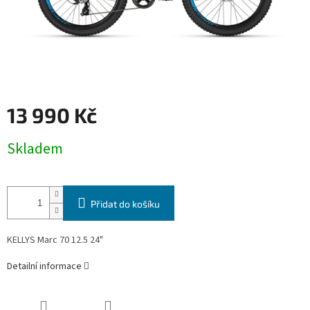
13 990 Kč
Měrná
Skladem
cena:
Přidat do košíku
KELLYS Marc 70 12.5 24"
Detailní informace