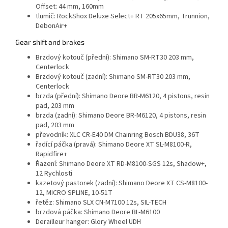
Offset: 44 mm, 160mm
tlumič:
RockShox Deluxe Select+ RT 205x65mm, Trunnion,
DebonAir+
Gear shift and brakes
Brzdový kotouč (přední):
Shimano SM-RT30 203 mm,
Centerlock
Brzdový kotouč (zadní):
Shimano SM-RT30 203 mm,
Centerlock
brzda (přední):
Shimano Deore BR-M6120, 4 pistons, resin
pad, 203 mm
brzda (zadní):
Shimano Deore BR-M6120, 4 pistons, resin
pad, 203 mm
převodník:
XLC CR-E40 DM Chainring Bosch BDU38, 36T
řadící páčka (pravá):
Shimano Deore XT SL-M8100-R,
Rapidfire+
Řazení:
Shimano Deore XT RD-M8100-SGS 12s, Shadow+,
12 Rychlosti
kazetový pastorek (zadní):
Shimano Deore XT CS-M8100-
12, MICRO SPLINE, 10-51T
řetěz:
Shimano SLX CN-M7100 12s, SIL-TECH
brzdová páčka:
Shimano Deore BL-M6100
Derailleur hanger:
Glory Wheel UDH