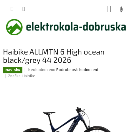
Přejít
NÁKUP
na
obsah
KOŠÍK
Haibike ALLMTN 6 High ocean
black/grey 44 2026
Průměrné
Neohodnoceno
Podrobnosti hodnocení
Novinka
hodnocení
Značka:
Haibike
produktu
je
0,0
z
5
hvězdiček.