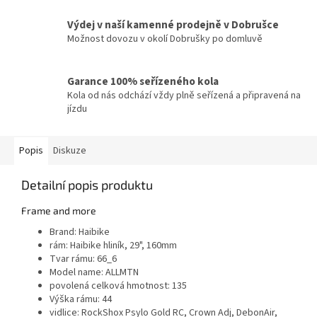
Výdej v naší kamenné prodejně v Dobrušce
Možnost dovozu v okolí Dobrušky po domluvě
Garance 100% seřízeného kola
Kola od nás odchází vždy plně seřízená a připravená na
jízdu
Popis
Diskuze
Detailní popis produktu
Frame and more
Brand:
Haibike
rám:
Haibike hliník, 29", 160mm
Tvar rámu:
66_6
Model name:
ALLMTN
povolená celková hmotnost:
135
Výška rámu:
44
vidlice:
RockShox Psylo Gold RC, Crown Adj, DebonAir,