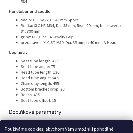
584
Handlebar and saddle
sedlo:
XLC SA-S10 143 mm Sport
řídítka:
XLC HB-M34, Dia. 35 mm, Rise: 20 mm, backsweep
9°, 800 mm
gripy:
XLC GR-S34 Gravity Grip
představec:
XLC ST-M50, Dia. 35 mm, L: 40 mm, A-Head
Geometry
Seat tube length:
435
Seat tube angle:
75
Head tube length:
130
Head tube angle:
64.5
Chain stay length:
455
Bottom bracket drop:
20
Reach:
435
Seat tube offset:
15
Doplňkové parametry
Kategorie
:
Celoodpružená elektrokola
Používáme cookies, abychom Vám umožnili pohodlné
EAN
:
45606640