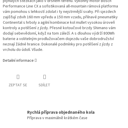
plynulých stezkách jako v drsném terénu. Výkonný motor Bosch
Performance Line CX a sofistikovaná all-mountain rámová platforma
vám pomohou s lehkostí zdolat i ty nejstrmější svahy. Při sjezdech
zajišťují zdvih 160 mm vpředu a 150 mm vzadu, přilnavé pneumatiky
Continental s hrboly a agilní kombinace kol mullet vysokou úroveň
kontroly a potěšení z jízdy. Přesné kotoučové brzdy Shimano vám
dodají sebevědomí, když na tom záleží. A s dlouhou výdrží 800Wh
baterie a volitelným prodlužovačem dojezdu vaše dobrodružství
neznají žádné hranice. Dokonalé podmínky pro potěšení z jízdy z
vrcholu do údolí. Všude.
Detailní informace
ZEPTAT SE
SDÍLET
Rychlá příprava objednaného kola
Příprava v maximálně krátkém čase