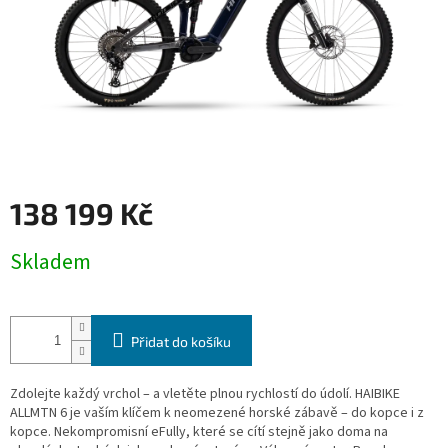
138 199 Kč
Měrná
Skladem
cena:
Přidat do košíku
Zdolejte každý vrchol – a vletěte plnou rychlostí do údolí. HAIBIKE
ALLMTN 6 je vaším klíčem k neomezené horské zábavě – do kopce i z
kopce. Nekompromisní eFully, které se cítí stejně jako doma na