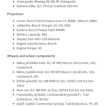
chain guide:
Winning WI-38L-95 Chainguide
Rameno kliky:
XLC CR-E18 Crankset 160 mm
Propulsion
motor:
Bosch Performance Line CX, 600W, 25km/h, 85Nm
nabíječka:
Bosch Charger 2A 220-240V
baterie:
Bosch PowerTube 800Wh
Battery capacity:
800
displej:
Kiox 300 + LED Remote
Engine manufacturer:
Bosch
Engine torque:
85
Wheels and wheel components
Náboj předního kola:
XLC HF-M55 Boost 15x110 mm, 32H,
Centerlock
Náboj zadního kola:
XLC HR-M55 Boost 12x148 mm, 32H,
Centerlock, MS
Ráfek (přední):
XLC WR-M49 SL Disc 30/622 32H 6,5 mm
Valve
Rear rim:
XLC WR-M47 SL Disc 30/584 32H 6,5 mm Valve
Pneumatiky (přední):
Continental Kryptotal-Fr, Trail
Endurance, TR, 60-622
plášť (zadní):
Continental Xynotal, Trail Endurance, TR, 65-