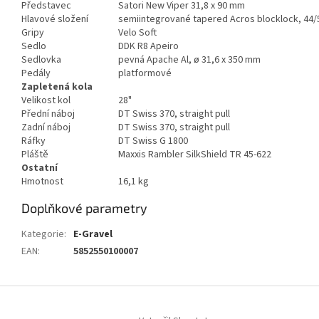
Představec
Satori New Viper 31,8 x 90 mm
Hlavové složení
semiintegrované tapered Acros blocklock, 44
Gripy
Velo Soft
Sedlo
DDK R8 Apeiro
Sedlovka
pevná Apache Al, ø 31,6 x 350 mm
Pedály
platformové
Zapletená kola
Velikost kol
28"
Přední náboj
DT Swiss 370, straight pull
Zadní náboj
DT Swiss 370, straight pull
Ráfky
DT Swiss G 1800
Pláště
Maxxis Rambler SilkShield TR 45-622
Ostatní
Hmotnost
16,1 kg
Doplňkové parametry
Kategorie
:
E-Gravel
EAN
:
5852550100007
Z
á