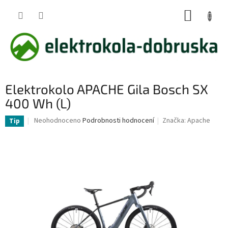
Přejít
NÁKUP
na
obsah
KOŠÍK
Elektrokolo APACHE Gila Bosch SX
400 Wh (L)
Průměrné
Neohodnoceno
Podrobnosti hodnocení
Značka:
Apache
Tip
hodnocení
produktu
je
0,0
z
5
hvězdiček.