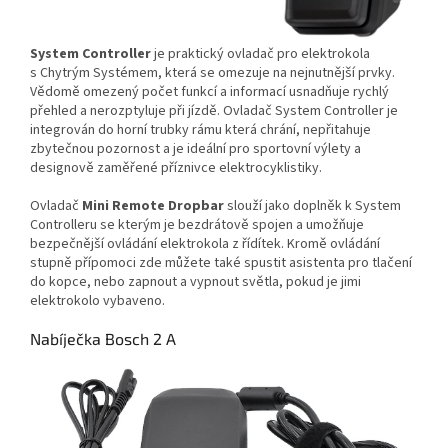
System Controller
je praktický ovladač pro elektrokola
s Chytrým Systémem, která se omezuje na nejnutnější prvky.
Vědomě omezený počet funkcí a informací usnadňuje rychlý
přehled a nerozptyluje při jízdě. Ovladač System Controller je
integrován do horní trubky rámu která chrání, nepřitahuje
zbytečnou pozornost a je ideální pro sportovní výlety a
designově zaměřené příznivce elektrocyklistiky.
Ovladač
Mini Remote Dropbar
slouží jako doplněk k System
Controlleru se kterým je bezdrátově spojen a umožňuje
bezpečnější ovládání elektrokola z řídítek. Kromě ovládání
stupně přípomoci zde můžete také spustit asistenta pro tlačení
do kopce, nebo zapnout a vypnout světla, pokud je jimi
elektrokolo vybaveno.
Nabíječka Bosch 2 A