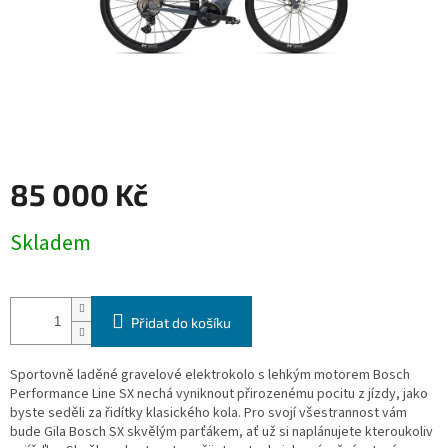
85 000 Kč
Měrná
Skladem
cena:
Přidat do košíku
Sportovně laděné gravelové elektrokolo s lehkým motorem Bosch
Performance Line SX nechá vyniknout přirozenému pocitu z jízdy, jako
byste seděli za řidítky klasického kola. Pro svojí všestrannost vám
bude Gila Bosch SX skvělým parťákem, ať už si naplánujete kteroukoliv