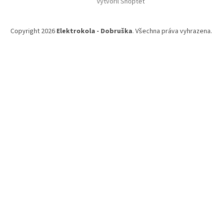
Vytvořil Shoptet
p
a
t
Copyright 2026
Elektrokola - Dobruška
. Všechna práva vyhrazena.
í