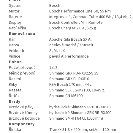
Systém
Bosch
Motor
Bosch Performance Line SX, 55 Nm
Baterie
integrovaná, CompactTube 400 Wh / 13,4 Ah, 2,
Displej
Bosch Controller, Mini Remote
Nabíječka
Bosch Charger 2.0 A, 525 g
Rámová sada
Rám
Apache Gila Bosch SX Al
Barva
ocelově modrá / antracit
Velikosti
S, M, L, XL
Vidlice
pevná Al Performance
Pohon
Počet převodů
1x12
Měnič převodů
Shimano GRX RD-RX822-SGS
Řazení
Shimano GRX BL-RX610
Kliky
FSA Bosch 170 mm, 44 z.
Kazeta
Shimano SLX CS-M7100, 10-45 z.
Řetěz
Shimano CN-M6100
Brzdy
Brzdové páky
hydraulické Shimano GRX BL-RX610
Brzdové třmeny
hydraulické Shimano GRX BR-RX400
Brzdové kotouče
Shimano SM-RT64 CL (160 mm)
Komponenty
Řídítka
TranzX 31,8 x 420 mm, snížení 120 mm