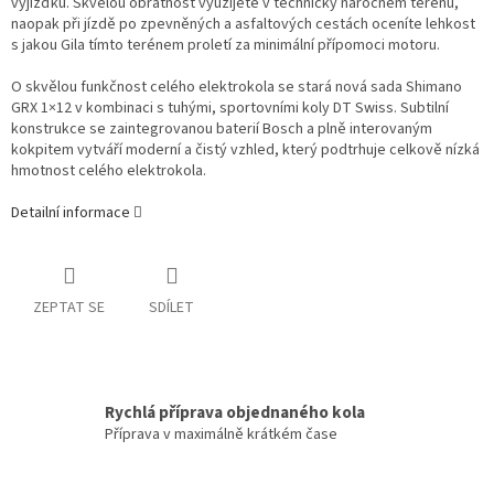
vyjížďku. Skvělou obratnost využijete v technicky náročném terénu,
naopak při jízdě po zpevněných a asfaltových cestách oceníte lehkost
s jakou Gila tímto terénem proletí za minimální přípomoci motoru.
O skvělou funkčnost celého elektrokola se stará nová sada Shimano
GRX 1×12 v kombinaci s tuhými, sportovními koly DT Swiss. Subtilní
konstrukce se zaintegrovanou baterií Bosch a plně interovaným
kokpitem vytváří moderní a čistý vzhled, který podtrhuje celkově nízká
hmotnost celého elektrokola.
Detailní informace
ZEPTAT SE
SDÍLET
Rychlá příprava objednaného kola
Příprava v maximálně krátkém čase