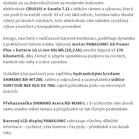
Vydejte se za dobrodružstvím na moderním trekovém
elektrokole
CRUSSIS e-Savela 7.11
s lehkým rámem a výbavou, která
vás podrží na každé cestě. Ať už vás láká město, šotolina nebo dlouhé
výlety po lesních stezkách, toto elektrokolo vám nabídne vyvážený
výkon a komfort v kompaktním provedení.
Design, navržený v nadčasové barevné kombinaci, podtrhuje dynamiku
a praktičnost tohoto e-biku. Výkonný
motor PANASONIC GX Power
Plus
a
baterie LG Li-Ion 691 Wh (19,2 Ah)
umožní dojezd až
170
kilometrů
, díky čemuž si užijete spolehlivou podporu na cestách,
kamkoli vás nohy a srdce zavedou.
Ovládání a bezpečnost jsou zajištěny
hydraulickými brzdami
SHIMANO BR-MT200
, zatímco odpružená a uzamykatelná
vidlice
SUNTOUR NEX HLO DS 700c
zajistí pohodlnou jízdu i na nerovných
úsecích.
Přehazovačka SHIMANO Acera RD-M360-L
s 8 rychlostmi vám dovolí
velmi snadno měnit tempo a přizpůsobit se tak různým podmínkám.
Barevný LCD displej PANASONIC
zobrazuje všechny důležité
informace – rychlost, stav baterie i čas jízdy – přehledně a na dosah
ruky.