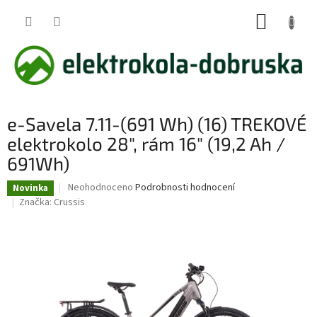
Přejít
NÁKUP
na
obsah
KOŠÍK
e-Savela 7.11-(691 Wh) (16) TREKOVÉ
elektrokolo 28", rám 16" (19,2 Ah /
691Wh)
Průměrné
Neohodnoceno
Podrobnosti hodnocení
Novinka
hodnocení
Značka:
Crussis
produktu
je
0,0
z
5
hvězdiček.