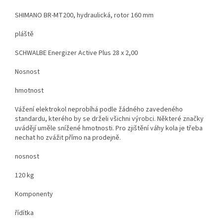
SHIMANO BR-MT200, hydraulická, rotor 160 mm
pláště
SCHWALBE Energizer Active Plus 28 x 2,00
Nosnost
hmotnost
Vážení elektrokol neprobíhá podle žádného zavedeného
standardu, kterého by se drželi všichni výrobci. Některé značky
uvádějí uměle snížené hmotnosti. Pro zjištění váhy kola je třeba
nechat ho zvážit přímo na prodejně.
nosnost
120 kg
Komponenty
řídítka