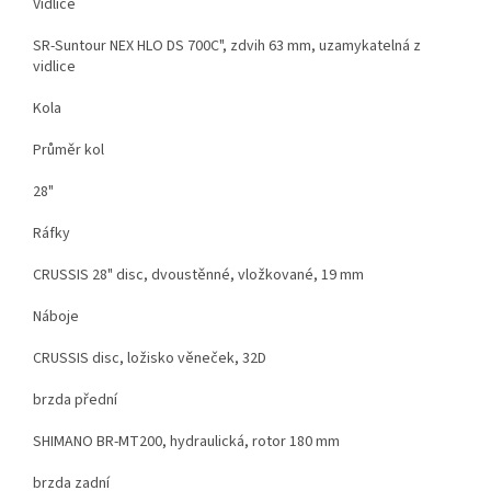
Vidlice
SR-Suntour NEX HLO DS 700C", zdvih 63 mm, uzamykatelná z
vidlice
Kola
Průměr kol
28"
Ráfky
CRUSSIS 28" disc, dvoustěnné, vložkované, 19 mm
Náboje
CRUSSIS disc, ložisko věneček, 32D
brzda přední
SHIMANO BR-MT200, hydraulická, rotor 180 mm
brzda zadní