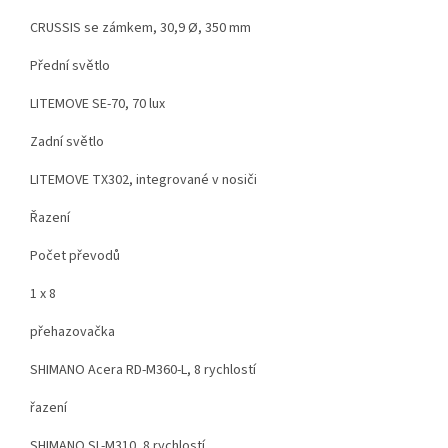
CRUSSIS se zámkem, 30,9 Ø, 350 mm
Přední světlo
LITEMOVE SE-70, 70 lux
Zadní světlo
LITEMOVE TX302, integrované v nosiči
Řazení
Počet převodů
1 x 8
přehazovačka
SHIMANO Acera RD-M360-L, 8 rychlostí
řazení
SHIMANO SL-M310, 8 rychlostí