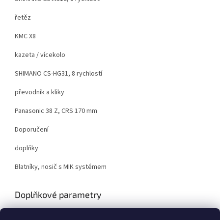
řetěz
KMC X8
kazeta / vícekolo
SHIMANO CS-HG31, 8 rychlostí
převodník a kliky
Panasonic 38 Z, CRS 170 mm
Doporučení
doplňky
Blatníky, nosič s MIK systémem
Doplňkové parametry
Kategorie
:
Treková / Krosová elektrokola