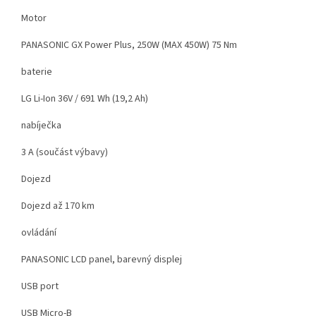
Motor
PANASONIC GX Power Plus, 250W (MAX 450W) 75 Nm
baterie
LG Li-Ion 36V / 691 Wh (19,2 Ah)
nabíječka
3 A (součást výbavy)
Dojezd
Dojezd až 170 km
ovládání
PANASONIC LCD panel, barevný displej
USB port
USB Micro-B