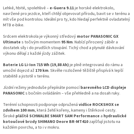
Lehké, hbité, spolehlivé –
e-Guera 9.11
je horské elektrokolo,
navržené pro jezdce, kteří chtějí objevovat přírodu, bavit se v terénu a
mít vše pod kontrolou. Ideální pro ty, kdo hledají perfektně ovladatelný
MTB e-bike.
Srdcem elektrokola je výkonný středový
motor PANASONIC GX
Ultimate
s točivým momentem
95 Nm
. Nabízí přirozený záběr a
dostatek síly i do prudších stoupání. Tichý chod a plynulé dávkování
výkonu dělají z každé jízdy zážitek.
Baterie LG Li-Ion 715 Wh (19,88 Ah)
je plně integrovaná do rámu a
umožní dojezd až
170 km
. Skvěle rozložené těžiště přispívá k lepší
stabilitě a jistotě v terénu.
Jízdní režimy jednoduše přepínáte pomocí
barevného LCD displeje
PANASONIC
s bočním ovládáním – vše přehledně a na dosah ruky.
Terénní schopnosti podporuje odpružená
vidlice ROCKSHOX se
zdvihem 100 mm
, která žehlí kořeny, kameny i štěrkové cesty.
Široké
pláště SCHWALBE SMART SAM Performance
a
hydraulické
kotoučové brzdy SHIMANO Deore BR-MT410
zajišťují jistotu na
každém povrchu, a to i v mokru.