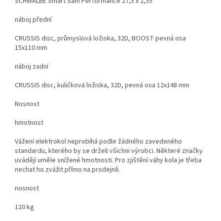
SCHWALBE Smart Sam Performance 27,5 x 2,35
náboj přední
CRUSSIS disc, průmyslová ložiska, 32D, BOOST pevná osa
15x110 mm
náboj zadní
CRUSSIS disc, kuličková ložiska, 32D, pevná osa 12x148 mm
Nosnost
hmotnost
Vážení elektrokol neprobíhá podle žádného zavedeného
standardu, kterého by se drželi všichni výrobci. Některé značky
uvádějí uměle snížené hmotnosti. Pro zjištění váhy kola je třeba
nechat ho zvážit přímo na prodejně.
nosnost
120 kg