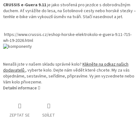
CRUSSIS e-Guera 9.11
je jako stvořená pro jezdce s dobrodružným
duchem. Ať vyrážíte do lesa, na šotolinové cesty nebo horské stezky –
tenhle e-bike vám vykouzlí úsměv na tváři. Stačí nasednout a jet.
https://www.crussis.cz/eshop-horske-elektrokolo-e-guera-9.11-715-
wh-19-2026.html
Nenašli jste v našem skladu správné kolo?
Klikněte na odkaz našich
dodavatelů
, vyberte kolo. Dejte nám vědět které chcete. My za vás
objednáme, sestavíme, seřídíme, připravíme. Vy jen vyzvednete nebo
Vám kolo přivezeme.
Detailní informace
ZEPTAT SE
SDÍLET