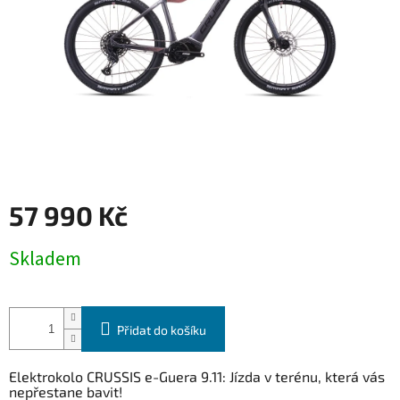
57 990 Kč
Měrná
Skladem
cena:
Přidat do košíku
Elektrokolo CRUSSIS e-Guera 9.11: Jízda v terénu, která vás
nepřestane bavit!