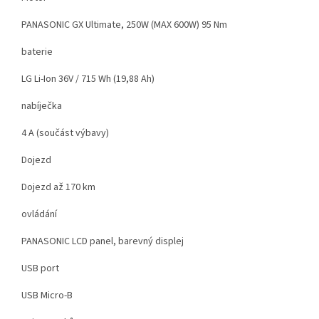
PANASONIC GX Ultimate, 250W (MAX 600W) 95 Nm
baterie
LG Li-Ion 36V / 715 Wh (19,88 Ah)
nabíječka
4 A (součást výbavy)
Dojezd
Dojezd až 170 km
ovládání
PANASONIC LCD panel, barevný displej
USB port
USB Micro-B