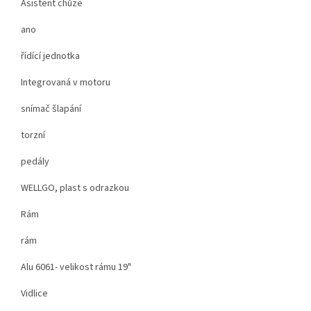
Asistent chůze
ano
řídící jednotka
Integrovaná v motoru
snímač šlapání
torzní
pedály
WELLGO, plast s odrazkou
Rám
rám
Alu 6061- velikost rámu 19"
Vidlice