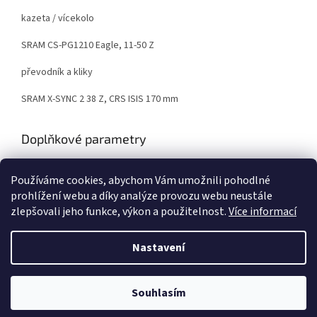
kazeta / vícekolo
SRAM CS-PG1210 Eagle, 11-50 Z
převodník a kliky
SRAM X-SYNC 2 38 Z, CRS ISIS 170 mm
Doplňkové parametry
Kategorie
:
Horská elektrokola
Používáme cookies, abychom Vám umožnili pohodlné
EAN
:
8595640731640
prohlížení webu a díky analýze provozu webu neustále
zlepšovali jeho funkce, výkon a použitelnost.
Více informací
Z
á
Nastavení
Vytvořil Shoptet
p
a
t
Souhlasím
Copyright 2026
Elektrokola - Dobruška
. Všechna práva vyhrazena.
í