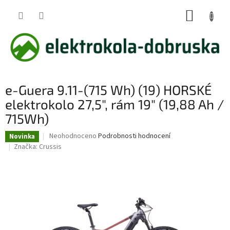
Přejít
NÁKUP
na
obsah
KOŠÍK
e-Guera 9.11-(715 Wh) (19) HORSKÉ
elektrokolo 27,5", rám 19" (19,88 Ah /
715Wh)
Průměrné
Neohodnoceno
Podrobnosti hodnocení
Novinka
hodnocení
Značka:
Crussis
produktu
je
0,0
z
5
hvězdiček.