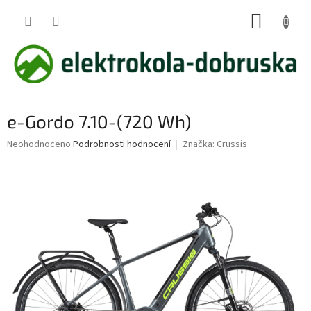
Přejít
NÁKUP
na
obsah
KOŠÍK
e-Gordo 7.10-(720 Wh)
Průměrné
Neohodnoceno
Podrobnosti hodnocení
Značka:
Crussis
hodnocení
produktu
je
0,0
z
5
hvězdiček.