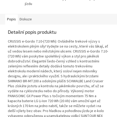
jízdu
Popis
Diskuze
Detailní popis produktu
CRUSSIS e-Gordo 7.10-(720 Wh): Ovládněte trekové výzvy s
elektrokolem plným síly! Vydejte se na cesty, které vás lákají, ať
už vedou lesem nebo městskými ulicemi. CRUSSIS e-Gordo 7.10-
(720 Wh) vám poskytne spolehlivý výkon a styl pro jakékoli
dobrodružství. Elegantní šedo-černý vzhled s kontrastními
zelenými reflexními detaily dodává tomuto trekovému
elektrokolu moderní nádech, který osloví nejen milovníky
designu, ale i praktického využití. S hydraulickými brzdami
SHIMANO BR-MT200 a odolnými plášti SCHWALBE Land Cruiser
Plus získáte jistotu a kontrolu na jakémkoliv povrchu, ať už se
vydáte na cyklostezku nebo do přírody. Výkonný motor
PANASONIC GX Power Plus s točivým momentem 75 Nm a
kapacita baterie LG Li-Ion 720 Wh (20 Ah) vám umožní ujet až
krásných 170 km na jedno nabití, takže se můžete vydat i na
delší výlety bez obav. Pro hladkou a pohodlnou jízdu je e-kolo
vybaveno odpruženou a uzamykatelnou vidlicí SUNTOUR NEX