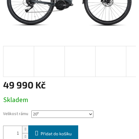
49 990 Kč
Měrná
Skladem
cena:
Velikost rámu
Přidat do košíku