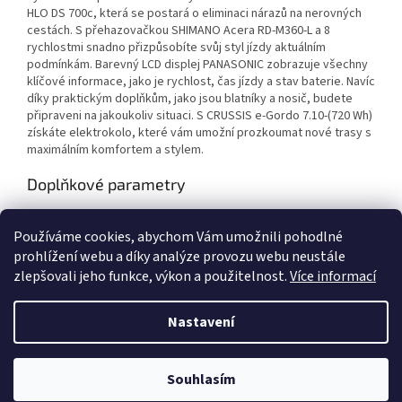
HLO DS 700c, která se postará o eliminaci nárazů na nerovných
cestách. S přehazovačkou SHIMANO Acera RD-M360-L a 8
rychlostmi snadno přizpůsobíte svůj styl jízdy aktuálním
podmínkám. Barevný LCD displej PANASONIC zobrazuje všechny
klíčové informace, jako je rychlost, čas jízdy a stav baterie. Navíc
díky praktickým doplňkům, jako jsou blatníky a nosič, budete
připraveni na jakoukoliv situaci. S CRUSSIS e-Gordo 7.10-(720 Wh)
získáte elektrokolo, které vám umožní prozkoumat nové trasy s
maximálním komfortem a stylem.
Doplňkové parametry
Kategorie
:
Elektrokola
Používáme cookies, abychom Vám umožnili pohodlné
EAN
:
8595640728022
prohlížení webu a díky analýze provozu webu neustále
zlepšovali jeho funkce, výkon a použitelnost.
Více informací
Z
á
Nastavení
Vytvořil Shoptet
p
a
t
Souhlasím
Copyright 2026
Elektrokola - Dobruška
. Všechna práva vyhrazena.
í