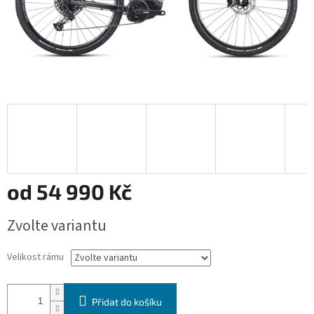
od
54 990 Kč
Měrná
Zvolte variantu
cena:
Velikost rámu
Přidat do košíku