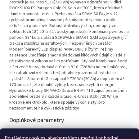
cestách je e-Cross 9.10-(720 Wh) vybaven odpruženou vidlicí
ROCKSHOX FS Paragon Gold RL Solo Air 700C, která efektivně
tlumí nerovnosti terénu. Přehazovačka SRAM SX Eagle s 12
rychlostmi umožňuje snadné přizpůsobení rychlosti podle
aktuálních podmínek. Robustní hliníkový rám, dostupný ve
velikostech 18", 20" a 22", poskytuje ideální kombinaci pevnosti a
pohodlí. 28" kola s plášti SCHWALBE SMART SAM zajistí vynikající
trakci a stabilitu na asfaltových i nezpevněných cestách.
Moderní barevný LCD displej PANASONIC s čtyřmi režimy
asistence umožňuje snadné sledování klíčových údajů o jízdě a
přizpůsobení výkonu vašim potřebám. Stylová kombinace šedé
a červené barvy dodává e-Cross 9.10-(720 Wh) nejen funkčnost,
ale i atraktivní vzhled, který přitáhne pozornost ostatních
cyklistů. S baterií LG o kapacitě 720 Wh (20 Ah) a dojezdem až
170 km si užijete dlouhé výlety bez obav o vybití energie.
Hydraulické brzdy SHIMANO Deore BR-MT410 zajistí bezpečné a
spolehlivé brzdění v každé situaci. e-Cross 9.10-(720 Wh) je
krosové elektrokolo, které spojuje výkon a styl pro
nezapomenutelné cyklistické zážitky!
Doplňkové parametry
Kategorie
:
Treková / Krosová elektrokola
Používáme cookies, abychom Vám umožnili pohodlné
EAN
:
Zvolte variantu