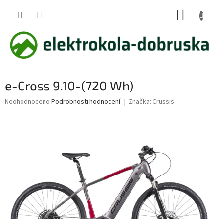
Přejít
NÁKUP
na
obsah
KOŠÍK
e-Cross 9.10-(720 Wh)
Průměrné
Neohodnoceno
Podrobnosti hodnocení
Značka:
Crussis
hodnocení
produktu
je
0,0
z
5
hvězdiček.