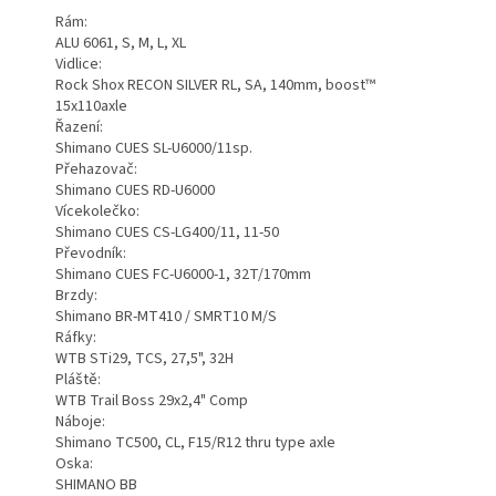
Rám:
ALU 6061, S, M, L, XL
Vidlice:
Rock Shox RECON SILVER RL, SA, 140mm, boost™
15x110axle
Řazení:
Shimano CUES SL-U6000/11sp.
Přehazovač:
Shimano CUES RD-U6000
Vícekolečko:
Shimano CUES CS-LG400/11, 11-50
Převodník:
Shimano CUES FC-U6000-1, 32T/170mm
Brzdy:
Shimano BR-MT410 / SMRT10 M/S
Ráfky:
WTB STi29, TCS, 27,5", 32H
Pláště:
WTB Trail Boss 29x2,4" Comp
Náboje:
Shimano TC500, CL, F15/R12 thru type axle
Oska:
SHIMANO BB