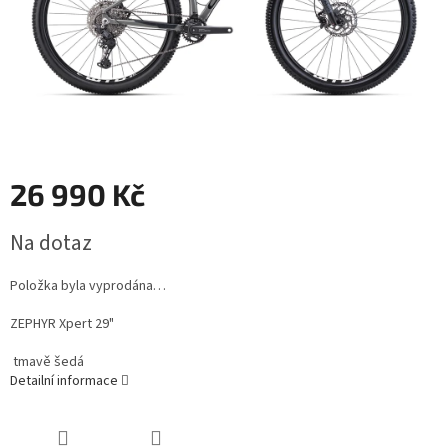
26 990 Kč
Měrná
Na dotaz
cena:
Položka byla vyprodána…
ZEPHYR Xpert 29"
tmavě šedá
Detailní informace