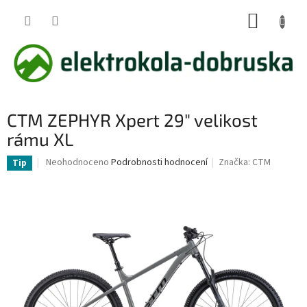
Přejít
NÁKUP
na
obsah
KOŠÍK
CTM ZEPHYR Xpert 29" velikost
rámu XL
Průměrné
Neohodnoceno
Podrobnosti hodnocení
Značka:
CTM
Tip
hodnocení
produktu
je
0,0
z
5
hvězdiček.