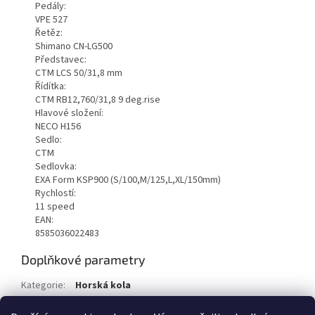
Pedály:
VPE 527
Řetěz:
Shimano CN-LG500
Představec:
CTM LCS 50/31,8 mm
Řídítka:
CTM RB12,760/31,8 9 deg.rise
Hlavové složení:
NECO H156
Sedlo:
CTM
Sedlovka:
EXA Form KSP900 (S/100,M/125,L,XL/150mm)
Rychlostí:
11 speed
EAN:
8585036022483
Doplňkové parametry
Kategorie
:
Horská kola
EAN
:
8585036022483