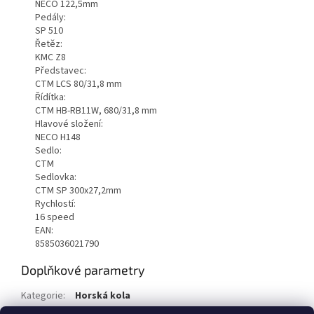
NECO 122,5mm
Pedály:
SP 510
Řetěz:
KMC Z8
Představec:
CTM LCS 80/31,8 mm
Řídítka:
CTM HB-RB11W, 680/31,8 mm
Hlavové složení:
NECO H148
Sedlo:
CTM
Sedlovka:
CTM SP 300x27,2mm
Rychlostí:
16 speed
EAN:
8585036021790
Doplňkové parametry
Kategorie
:
Horská kola
EAN
:
8585036021790