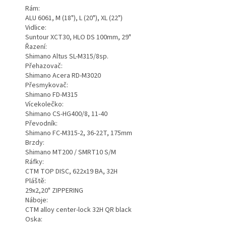
Rám:
ALU 6061, M (18"), L (20"), XL (22")
Vidlice:
Suntour XCT30, HLO DS 100mm, 29"
Řazení:
Shimano Altus SL-M315/8sp.
Přehazovač:
Shimano Acera RD-M3020
Přesmykovač:
Shimano FD-M315
Vícekolečko:
Shimano CS-HG400/8, 11-40
Převodník:
Shimano FC-M315-2, 36-22T, 175mm
Brzdy:
Shimano MT200 / SMRT10 S/M
Ráfky:
CTM TOP DISC, 622x19 BA, 32H
Pláště:
29x2,20" ZIPPERING
Náboje:
CTM alloy center-lock 32H QR black
Oska: