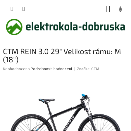
Přejít
NÁKUP
na
obsah
KOŠÍK
CTM REIN 3.0 29" Velikost rámu: M
(18")
Průměrné
Neohodnoceno
Podrobnosti hodnocení
Značka:
CTM
hodnocení
produktu
je
0,0
z
5
hvězdiček.