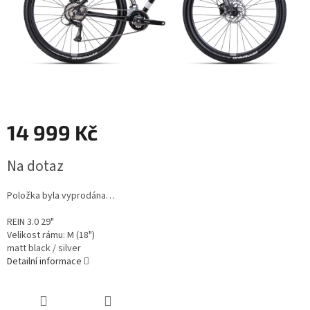
14 999 Kč
Měrná
Na dotaz
cena:
Položka byla vyprodána…
REIN 3.0 29"
Velikost rámu:
M (18")
matt black / silver
Detailní informace