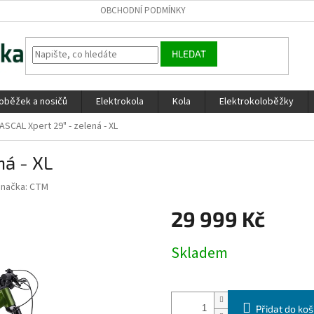
OBCHODNÍ PODMÍNKY
HLEDAT
loběžek a nosičů
Elektrokola
Kola
Elektrokoloběžky
SCAL Xpert 29" - zelená - XL
ná - XL
Značka:
CTM
29 999 Kč
Měrná
Skladem
cena:
Přidat do koš