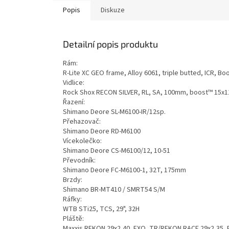
Popis
Diskuze
Detailní popis produktu
Rám:
R-Lite XC GEO frame, Alloy 6061, triple butted, ICR, Bo
Vidlice:
Rock Shox RECON SILVER, RL, SA, 100mm, boost™ 15x1
Řazení:
Shimano Deore SL-M6100-IR/12sp.
Přehazovač:
Shimano Deore RD-M6100
Vícekolečko:
Shimano Deore CS-M6100/12, 10-51
Převodník:
Shimano Deore FC-M6100-1, 32T, 175mm
Brzdy:
Shimano BR-MT410 / SMRT54 S/M
Ráfky:
WTB STi25, TCS, 29", 32H
Pláště:
Maxxis REKON 29x2,40, EXO, TR/REKON RACE 29x2,35, 