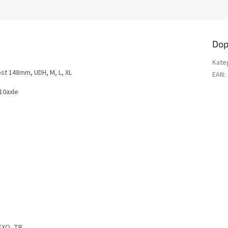
Dop
Kate
ost 148mm, UDH, M, L, XL
EAN
:
10axle
EXO, TR