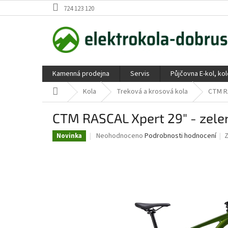
Přejít
724 123 120
na
obsah
Kamenná prodejna
Servis
Půjčovna E-kol, ko
Domů
Kola
Treková a krosová kola
CTM RA
CTM RASCAL Xpert 29" - zele
Průměrné
Neohodnoceno
Podrobnosti hodnocení
Novinka
hodnocení
produktu
je
0,0
z
5
hvězdiček.