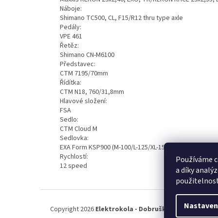
Náboje:
Shimano TC500, CL, F15/R12 thru type axle
Pedály:
VPE 461
Řetěz:
Shimano CN-M6100
Představec:
CTM 7195/70mm
Řídítka:
CTM N18, 760/31,8mm
Hlavové složení:
FSA
Sedlo:
CTM Cloud M
Sedlovka:
EXA Form KSP900 (M-100/L-125/XL-150mm)
Rychlostí:
Používáme c
12 speed
a díky analý
použitelnos
Z
á
Nastaven
Copyright 2026
Elektrokola - Dobruška
. Všechna práva
p