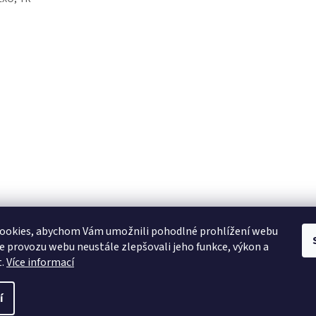
ookies, abychom Vám umožnili pohodlné prohlížení webu
ze provozu webu neustále zlepšovali jeho funkce, výkon a
t.
Více informací
í
 vyhrazena.