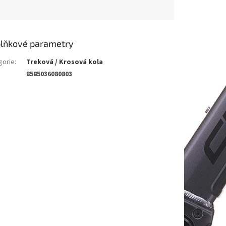
lňkové parametry
gorie
:
Treková / Krosová kola
8585036080803