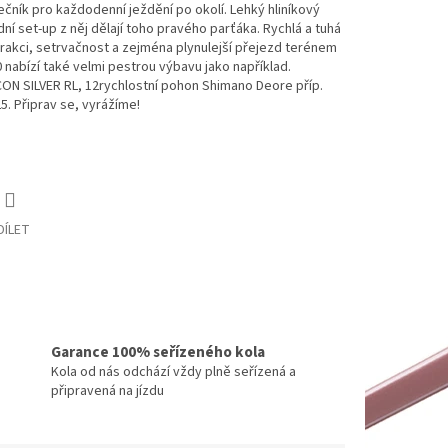
lečník pro každodenní ježdění po okolí. Lehký hliníkový
í set-up z něj dělají toho pravého parťáka. Rychlá a tuhá
 trakci, setrvačnost a zejména plynulejší přejezd terénem
 nabízí také velmi pestrou výbavu jako například.
N SILVER RL, 12rychlostní pohon Shimano Deore příp.
. Připrav se, vyrážíme!
DÍLET
Garance 100% seřízeného kola
Kola od nás odchází vždy plně seřízená a
připravená na jízdu