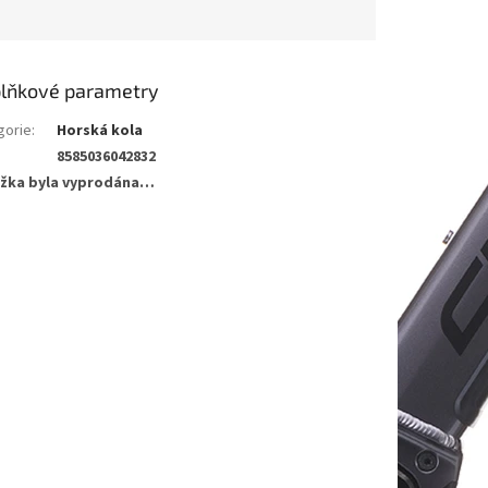
lňkové parametry
gorie
:
Horská kola
8585036042832
žka byla vyprodána…