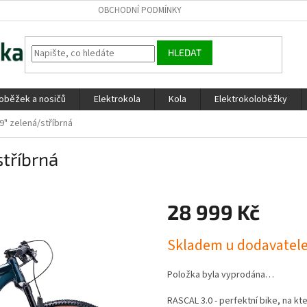
OBCHODNÍ PODMÍNKY
HLEDAT
loběžek a nosičů
Elektrokola
Kola
Elektrokoloběžky
9" zelená/stříbrná
stříbrná
28 999 Kč
Měrná
Skladem u dodavatel
cena:
Položka byla vyprodána…
RASCAL 3.0 - perfektní bike, na 