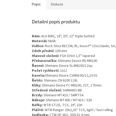
Popis
Diskuze
Detailní popis produktu
Rám:
ALU 6061, 18", 20", 22" triple butted
Materiál:
hliník
Vidlice:
Rock Shox RECON, RL, boost™ 15x110axle, SA
Zdvih přední:
100 mm
Hlavové složení:
FSA Orbit 1,5" tapered
Přehazovačka:
Shimano Deore RD-M6100
Řazení:
Shimano Deore SL-M6100/12sp.
Počet rychlostí:
1x12
Kazeta:
Shimano Deore CSM6100/12,10-51
Řetěz:
Shimano CN 6100 118L
Kliky:
Shimano Deore FC-M6100, 32T, 175mm
Středové složení:
SHIMANO BB
Brzdy:
Shimano MT410 / SMRT54
Náboje:
Shimano MT400 / MT410 / 32H
Ráfky:
WTB STi25, TCS, 29", 32H
Pláště:
WTB Ranger 29x2,25" TCS, light / fast rolling
Sedlovka:
CTM SP-3D2, 350/31,6 mm