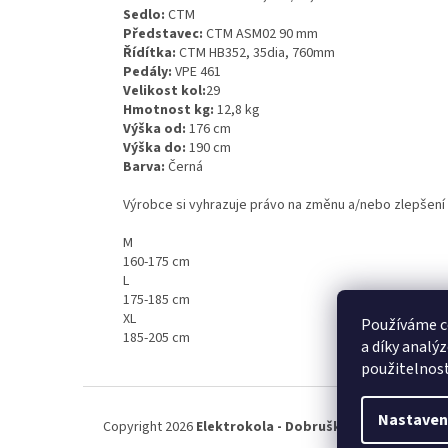
Sedlo:
CTM
Představec:
CTM ASM02 90 mm
Řídítka:
CTM HB352, 35dia, 760mm
Pedály:
VPE 461
Velikost kol:
29
Hmotnost kg:
12,8 kg
Výška od:
176 cm
Výška do:
190 cm
Barva:
Černá
Výrobce si vyhrazuje právo na změnu a/nebo zlepšen
M
160-175 cm
L
175-185 cm
XL
Používáme c
185-205 cm
a díky analý
použitelnos
Z
á
Nastaven
Copyright 2026
Elektrokola - Dobruška
. Všechna práva
p