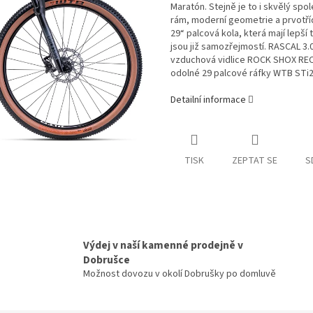
Maratón. Stejně je to i skvělý spo
rám, moderní geometrie a prvotřídn
29“ palcová kola, která mají lepší
jsou již samozřejmostí. RASCAL 3.0
vzduchová vidlice ROCK SHOX RECO
odolné 29 palcové ráfky WTB STi25
Detailní informace
TISK
ZEPTAT SE
S
Výdej v naší kamenné prodejně v
Dobrušce
Možnost dovozu v okolí Dobrušky po domluvě