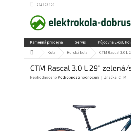
Přejít
724 123 120
na
obsah
Kamenná prodejna
Servis
Půjčovna E-kol, ko
Domů
Kola
Horská kola
CTM Rascal 3.0 L 2
CTM Rascal 3.0 L 29" zelená/
Průměrné
Neohodnoceno
Podrobnosti hodnocení
Značka:
CTM
hodnocení
produktu
je
0,0
z
5
hvězdiček.