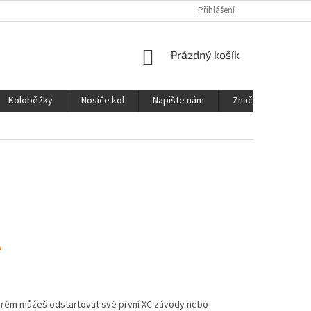
Přihlášení
NÁKUPNÍ
Prázdný košík
KOŠÍK
Koloběžky
Nosiče kol
Napište nám
Značky
e
kterém můžeš odstartovat své první XC závody nebo