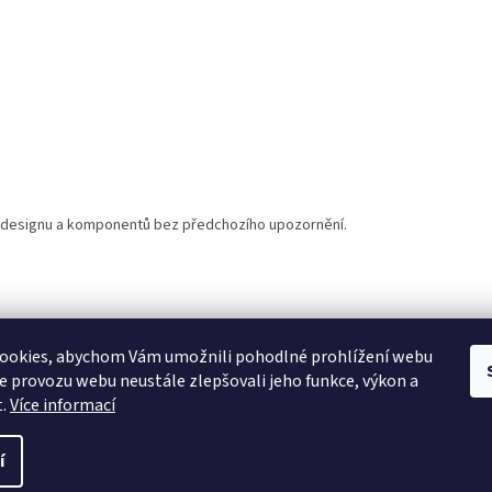
í designu a komponentů bez předchozího upozornění.
ookies, abychom Vám umožnili pohodlné prohlížení webu
ze provozu webu neustále zlepšovali jeho funkce, výkon a
t.
Více informací
í
 vyhrazena.