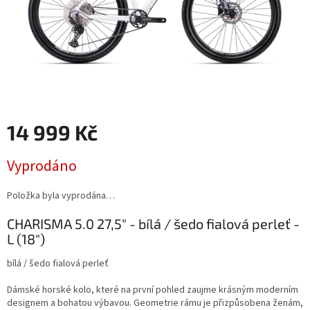
14 999 Kč
Měrná
Vyprodáno
cena:
Položka byla vyprodána…
CHARISMA 5.0 27,5" - bílá / šedo fialová perleť -
L (18")
bílá / šedo fialová perleť
Dámské horské kolo, které na první pohled zaujme krásným moderním
designem a bohatou výbavou. Geometrie rámu je přizpůsobena ženám,