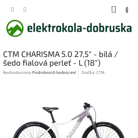
Přejít
NÁKUP
na
obsah
KOŠÍK
CTM CHARISMA 5.0 27,5" - bílá /
šedo fialová perleť - L (18")
Průměrné
Neohodnoceno
Podrobnosti hodnocení
Značka:
CTM
hodnocení
produktu
je
0,0
z
5
hvězdiček.