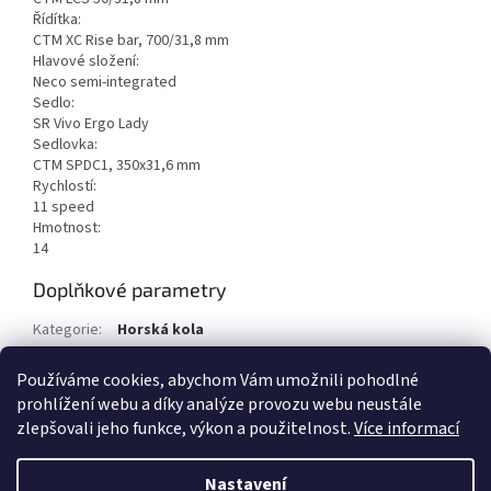
Řídítka:
CTM XC Rise bar, 700/31,8 mm
Hlavové složení:
Neco semi-integrated
Sedlo:
SR Vivo Ergo Lady
Sedlovka:
CTM SPDC1, 350x31,6 mm
Rychlostí:
11 speed
Hmotnost:
14
Doplňkové parametry
Kategorie
:
Horská kola
EAN
:
8585036012675
Používáme cookies, abychom Vám umožnili pohodlné
Položka byla vyprodána…
prohlížení webu a díky analýze provozu webu neustále
zlepšovali jeho funkce, výkon a použitelnost.
Více informací
Z
á
Nastavení
Vytvořil Shoptet