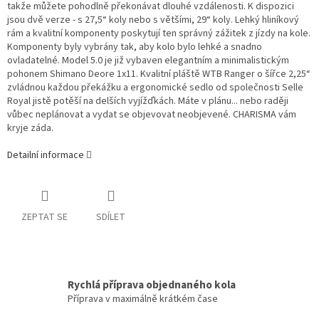
takže můžete pohodlně překonávat dlouhé vzdálenosti. K dispozici
jsou dvě verze - s 27,5“ koly nebo s většími, 29“ koly. Lehký hliníkový
rám a kvalitní komponenty poskytují ten správný zážitek z jízdy na kole.
Komponenty byly vybrány tak, aby kolo bylo lehké a snadno
ovladatelné. Model 5.0 je již vybaven elegantním a minimalistickým
pohonem Shimano Deore 1x11. Kvalitní pláště WTB Ranger o šířce 2,25“
zvládnou každou překážku a ergonomické sedlo od společnosti Selle
Royal jistě potěší na delších vyjížďkách. Máte v plánu... nebo raději
vůbec neplánovat a vydat se objevovat neobjevené. CHARISMA vám
kryje záda.
Detailní informace
ZEPTAT SE
SDÍLET
Rychlá příprava objednaného kola
Příprava v maximálně krátkém čase