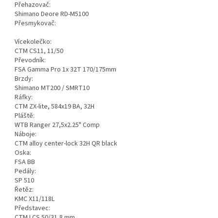
Přehazovač:
Shimano Deore RD-M5100
Přesmykovač:
Vícekolečko:
CTM CS11, 11/50
Převodník:
FSA Gamma Pro 1x 32T 170/175mm
Brzdy:
Shimano MT200 / SMRT10
Ráfky:
CTM ZX-lite, 584x19 BA, 32H
Pláště:
WTB Ranger 27,5x2.25" Comp
Náboje:
CTM alloy center-lock 32H QR black
Oska:
FSA BB
Pedály:
SP 510
Řetěz:
KMC X11/118L
Představec:
CTM LCS 50/31,8 mm