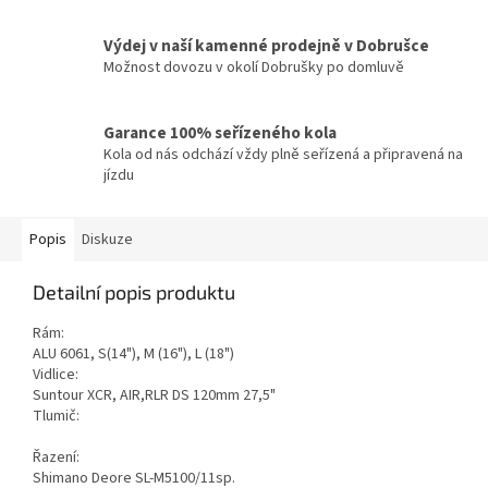
Výdej v naší kamenné prodejně v Dobrušce
Možnost dovozu v okolí Dobrušky po domluvě
Garance 100% seřízeného kola
Kola od nás odchází vždy plně seřízená a připravená na
jízdu
Popis
Diskuze
Detailní popis produktu
Rám:
ALU 6061, S(14"), M (16"), L (18")
Vidlice:
Suntour XCR, AIR,RLR DS 120mm 27,5"
Tlumič:
Řazení:
Shimano Deore SL-M5100/11sp.