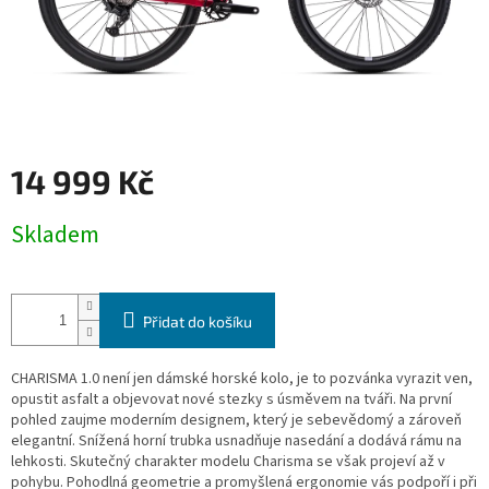
14 999 Kč
Měrná
Skladem
cena:
Přidat do košíku
CHARISMA 1.0 není jen dámské horské kolo, je to pozvánka vyrazit ven,
opustit asfalt a objevovat nové stezky s úsměvem na tváři. Na první
pohled zaujme moderním designem, který je sebevědomý a zároveň
elegantní. Snížená horní trubka usnadňuje nasedání a dodává rámu na
lehkosti. Skutečný charakter modelu Charisma se však projeví až v
pohybu. Pohodlná geometrie a promyšlená ergonomie vás podpoří i při