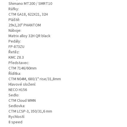
Shimano MT200 / SMRT10
Ráfky:
CTM GA18, 622X21, 32H
Pláště:
29x2,20" PHANTOM
Náboje:
Matrix alloy 32H QR black
Pedály:
FP-873ZU
Řetěz:
KMC Z8.3
Představec:
CTM 7146/60mm
Řídítka:
CTM N04M, 680/1" rise/31,8mm
Hlavové složení:
NECO H156
Sedlo:
CTM Cloud WMN
Sedlovka:
CTM LCSP-3, 350/31,6 mm
Rychlostí:
8 speed