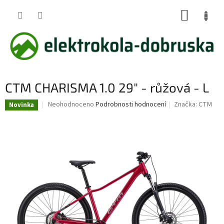
Přejít
NÁKUP
na
obsah
KOŠÍK
CTM CHARISMA 1.0 29" - růžová - L
Průměrné
Neohodnoceno
Podrobnosti hodnocení
Značka:
CTM
Novinka
hodnocení
produktu
je
0,0
z
5
hvězdiček.