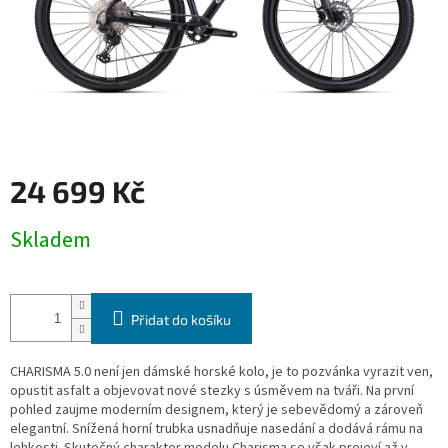
24 699 Kč
Měrná
Skladem
cena:
Přidat do košíku
CHARISMA 5.0 není jen dámské horské kolo, je to pozvánka vyrazit ven,
opustit asfalt a objevovat nové stezky s úsměvem na tváři. Na první
pohled zaujme moderním designem, který je sebevědomý a zároveň
elegantní. Snížená horní trubka usnadňuje nasedání a dodává rámu na
lehkosti. Skutečný charakter modelu Charisma se však projeví až v