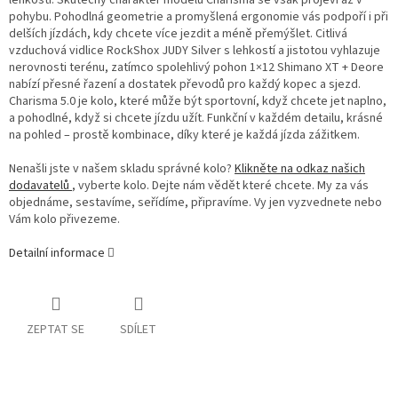
pohybu. Pohodlná geometrie a promyšlená ergonomie vás podpoří i při
delších jízdách, kdy chcete více jezdit a méně přemýšlet. Citlivá
vzduchová vidlice RockShox JUDY Silver s lehkostí a jistotou vyhlazuje
nerovnosti terénu, zatímco spolehlivý pohon 1×12 Shimano XT + Deore
nabízí přesné řazení a dostatek převodů pro každý kopec a sjezd.
Charisma 5.0 je kolo, které může být sportovní, když chcete jet naplno,
a pohodlné, když si chcete jízdu užít. Funkční v každém detailu, krásné
na pohled – prostě kombinace, díky které je každá jízda zážitkem.
Nenašli jste v našem skladu správné kolo?
Klikněte na odkaz našich
dodavatelů
, vyberte kolo. Dejte nám vědět které chcete. My za vás
objednáme, sestavíme, seřídíme, připravíme. Vy jen vyzvednete nebo
Vám kolo přivezeme.
Detailní informace
ZEPTAT SE
SDÍLET