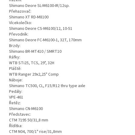
Řazení:
Shimano Deore SL-M6100-IR/12sp.
Přehazovač:
Shimano XT RD-M8100
Vícekolečko:
Shimano Deore CS-M6100/12, 10-51
Převodník:
Shimano Deore FC-M6100-1, 32T, 170mm
Brzdy:
Shimano BR-MT410 / SMRT10
Ráfky:
WTB STi25, TCS, 29", 32H
Pláště:
WTB Ranger 29x2,25" Comp
Náboje:
Shimano TC500, CL, F15/R12 thru type axle
Pedály:
VPE-461
Řetěz:
Shimano CN-M6100
Představec:
CTM 7195 50/31,8 mm
Řídítka:
CTM N04, 700/1" rise/31,8mm