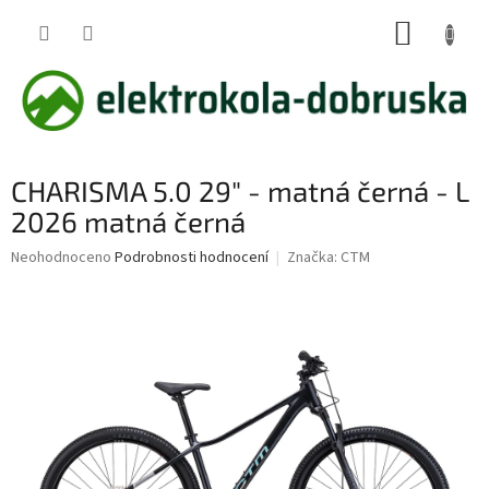
Přejít
NÁKUP
na
obsah
KOŠÍK
CHARISMA 5.0 29" - matná černá - L
2026 matná černá
Průměrné
Neohodnoceno
Podrobnosti hodnocení
Značka:
CTM
hodnocení
produktu
je
0,0
z
5
hvězdiček.