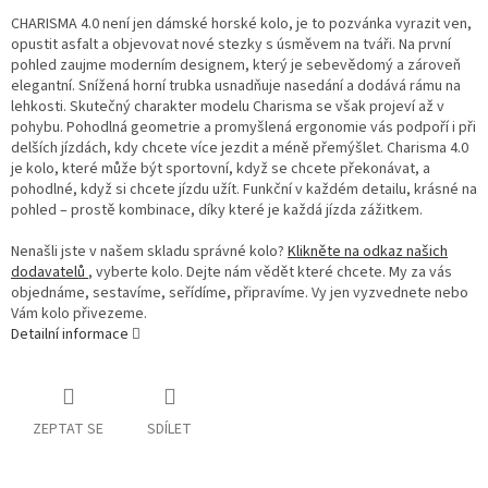
CHARISMA 4.0 není jen dámské horské kolo, je to pozvánka vyrazit ven,
opustit asfalt a objevovat nové stezky s úsměvem na tváři. Na první
pohled zaujme moderním designem, který je sebevědomý a zároveň
elegantní. Snížená horní trubka usnadňuje nasedání a dodává rámu na
lehkosti. Skutečný charakter modelu Charisma se však projeví až v
pohybu. Pohodlná geometrie a promyšlená ergonomie vás podpoří i při
delších jízdách, kdy chcete více jezdit a méně přemýšlet. Charisma 4.0
je kolo, které může být sportovní, když se chcete překonávat, a
pohodlné, když si chcete jízdu užít. Funkční v každém detailu, krásné na
pohled – prostě kombinace, díky které je každá jízda zážitkem.
Nenašli jste v našem skladu správné kolo?
Klikněte na odkaz našich
dodavatelů
, vyberte kolo. Dejte nám vědět které chcete. My za vás
objednáme, sestavíme, seřídíme, připravíme. Vy jen vyzvednete nebo
Vám kolo přivezeme.
Detailní informace
ZEPTAT SE
SDÍLET