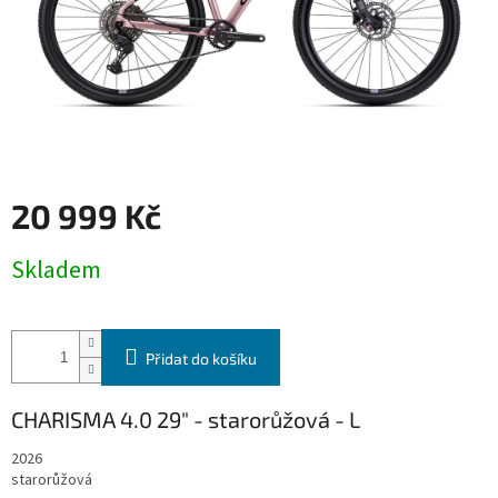
20 999 Kč
Měrná
Skladem
cena:
Přidat do košíku
CHARISMA 4.0 29" - starorůžová - L
2026
starorůžová