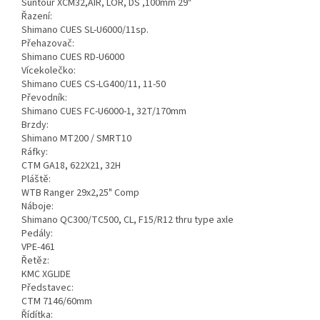
Suntour XCM32,AIR, LOR, DS ,100mm 29"
Řazení:
Shimano CUES SL-U6000/11sp.
Přehazovač:
Shimano CUES RD-U6000
Vícekolečko:
Shimano CUES CS-LG400/11, 11-50
Převodník:
Shimano CUES FC-U6000-1, 32T/170mm
Brzdy:
Shimano MT200 / SMRT10
Ráfky:
CTM GA18, 622X21, 32H
Pláště:
WTB Ranger 29x2,25" Comp
Náboje:
Shimano QC300/TC500, CL, F15/R12 thru type axle
Pedály:
VPE-461
Řetěz:
KMC XGLIDE
Představec:
CTM 7146/60mm
Řídítka: