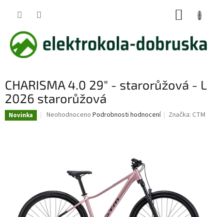
Přejít
NÁKUP
na
obsah
KOŠÍK
CHARISMA 4.0 29" - starorůžová - L
2026 starorůžová
Průměrné
Neohodnoceno
Podrobnosti hodnocení
Značka:
CTM
Novinka
hodnocení
produktu
je
0,0
z
5
hvězdiček.