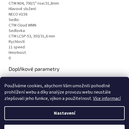
CTM N04, 700/1" rise/31,8mm
Hlavové složení:
NECO H156
Sedlo:
CTM Cloud WMN
Sedlovka:
CTM LCSP-53, 350/31,6 mm
Rychlostí:
11 speed
Hmotnost:
0
Doplňkové parametry
Kategorie
:
Horská kola
Používáme cookies, abychom Vám umožnili pohodlné
EAN
:
8585036079470
prohlížení webu a díky analýze provozu webu neustále
zlepšovali jeho funkce, výkon a použitelnost.
Více informací
Z
á
Nastavení
Vytvořil Shoptet
p
a
t